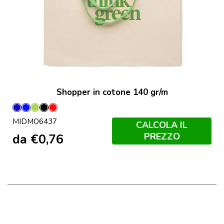
Shopper in cotone 140 gr/m
Blu
Blu
Lime
Nero
Rosso
MIDMO6437
Royal
CALCOLA IL
PREZZO
da
€
0,76