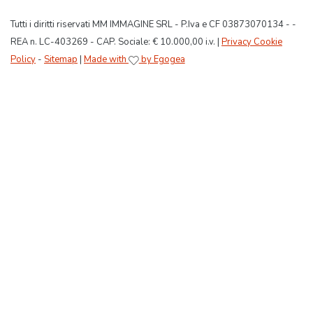
Tutti i diritti riservati MM IMMAGINE SRL - P.Iva e CF 03873070134 - -
REA n. LC-403269 - CAP. Sociale: € 10.000,00 i.v. |
Privacy Cookie
Policy
-
Sitemap
|
Made with
by Egogea