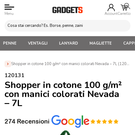
Menu
Account
Carrello
PENNE
VENTAGLI
LANYARD
MAGLIETTE
CAPPE
Shopper in cotone 100 g/m² con manici colorati Nevada – 7L (120131)
Home
»
Borse e Sacche Personalizzate
»
Shopper Cotone
120131
Personalizzabili
»
Shopper in cotone 100 g/m² con manici
Shopper in cotone 100 g/m²
colorati Nevada – 7L (120131)
con manici colorati Nevada
– 7L