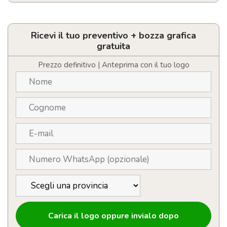
Shopper
in
cotone
100
Ricevi il tuo preventivo + bozza grafica
g/m²
gratuita
con
manici
Prezzo definitivo | Anteprima con il tuo logo
colorati
Nevada
-
7L
quantità
Carica il logo oppure invialo dopo