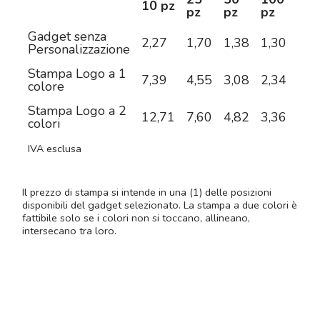
10 pz
pz
pz
pz
pz
Gadget senza
2,27
1,70
1,38
1,30
1,2
Personalizzazione
Stampa Logo a 1
7,39
4,55
3,08
2,34
1,9
colore
Stampa Logo a 2
12,71
7,60
4,82
3,36
2,6
colori
IVA esclusa
Il prezzo di stampa si intende in una (1) delle posizioni
disponibili del gadget selezionato. La stampa a due colori è
fattibile solo se i colori non si toccano, allineano,
intersecano tra loro.