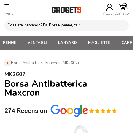
Menu
Account
Carrello
PENNE
VENTAGLI
LANYARD
MAGLIETTE
CAPPE
Borsa Antibatterica Maxcron (MK2607)
Home
»
Borse e Sacche Personalizzate
»
Shopper Cotone
MK2607
Personalizzabili
»
Borsa Antibatterica Maxcron (MK2607)
Borsa Antibatterica
Maxcron