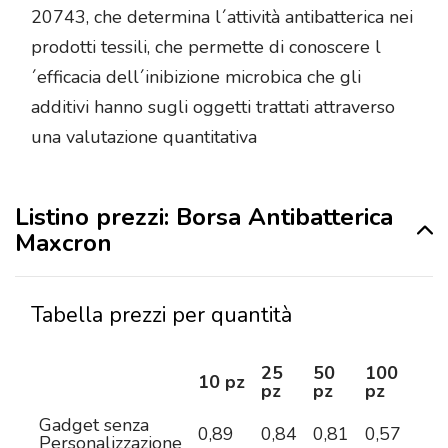
20743, che determina l´attività antibatterica nei
prodotti tessili, che permette di conoscere l
´efficacia dell´inibizione microbica che gli
additivi hanno sugli oggetti trattati attraverso
una valutazione quantitativa
Listino prezzi: Borsa Antibatterica
Maxcron
Tabella prezzi per quantità
25
50
100
25
10 pz
pz
pz
pz
pz
Gadget senza
0,89
0,84
0,81
0,57
0,5
Personalizzazione