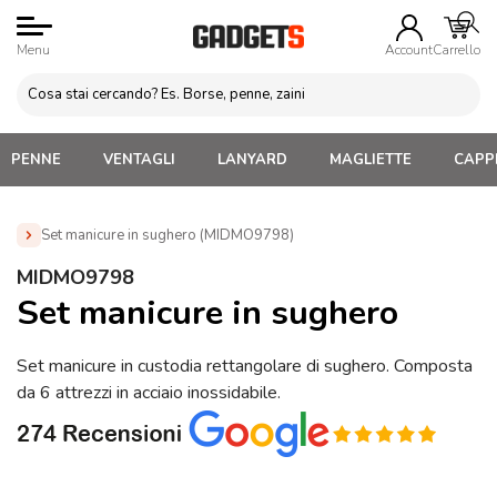
Menu
Account
Carrello
PENNE
VENTAGLI
LANYARD
MAGLIETTE
CAPPE
Set manicure in sughero (MIDMO9798)
Home
»
Regali personalizzati per lei
»
Set Manicure e
MIDMO9798
Trucco
»
Set manicure in sughero (MIDMO9798)
Set manicure in sughero
Set manicure in custodia rettangolare di sughero. Composta
da 6 attrezzi in acciaio inossidabile.