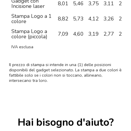
Gadget con
8,01
5,46
3,75
3,11
2,52
Incisione laser
Stampa Logo a 1
8,82
5,73
4,12
3,26
2,67
colore
Stampa Logo a
7,09
4,60
3,19
2,77
2,46
colore (piccola)
IVA esclusa
Il prezzo di stampa si intende in una (1) delle posizioni
disponibili del gadget selezionato. La stampa a due colori è
fattibile solo se i colori non si toccano, allineano,
intersecano tra loro.
Hai bisogno d'aiuto?