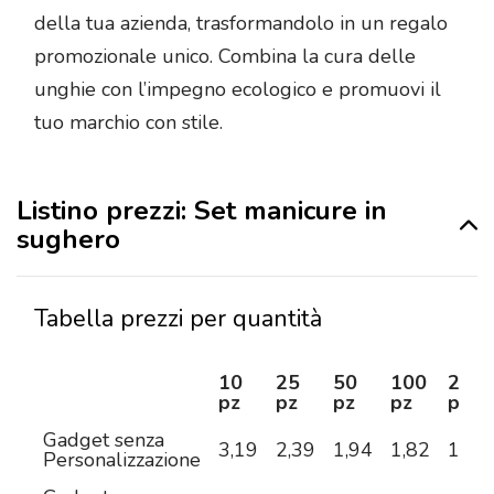
della tua azienda, trasformandolo in un regalo
promozionale unico. Combina la cura delle
unghie con l’impegno ecologico e promuovi il
tuo marchio con stile.
Listino prezzi: Set manicure in
sughero
Tabella prezzi per quantità
10
25
50
100
250
pz
pz
pz
pz
pz
Gadget senza
3,19
2,39
1,94
1,82
1,69
Personalizzazione