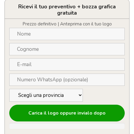
attrezzi
da
Ricevi il tuo preventivo + bozza grafica
21
gratuita
pz
quantità
Prezzo definitivo | Anteprima con il tuo logo
Carica il logo oppure invialo dopo