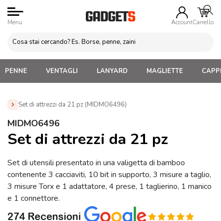
Menu
Account
Carrello
PENNE
VENTAGLI
LANYARD
MAGLIETTE
CAPPE
Set di attrezzi da 21 pz (MIDMO6496)
Home
»
Attrezzi da lavoro Personalizzati
»
Attrezzi vari da
MIDMO6496
lavoro
»
Set di attrezzi da 21 pz (MIDMO6496)
Set di attrezzi da 21 pz
Set di utensili presentato in una valigetta di bamboo
contenente 3 cacciaviti, 10 bit in supporto, 3 misure a taglio,
3 misure Torx e 1 adattatore, 4 prese, 1 taglierino, 1 manico
e 1 connettore.