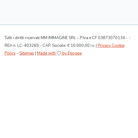
Tutti i diritti riservati MM IMMAGINE SRL - P.Iva e CF 03873070134 - -
REA n. LC-403269 - CAP. Sociale: € 10.000,00 i.v. |
Privacy Cookie
Policy
-
Sitemap
|
Made with
by Egogea