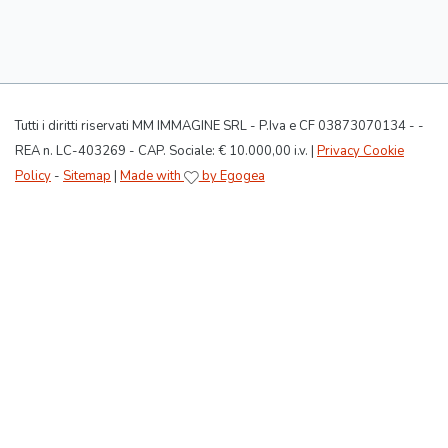
Tutti i diritti riservati MM IMMAGINE SRL - P.Iva e CF 03873070134 - -
REA n. LC-403269 - CAP. Sociale: € 10.000,00 i.v. |
Privacy Cookie
Policy
-
Sitemap
|
Made with
by Egogea