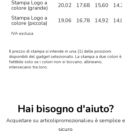
Stampa Logo a
20,02
17,68
15,60
14,72
colore (grande)
Stampa Logo a
19,06
16,78
14,92
14,04
colore (piccola)
IVA esclusa
Il prezzo di stampa si intende in una (1) delle posizioni
disponibili del gadget selezionato. La stampa a due colori è
fattibile solo se i colori non si toccano, allineano,
intersecano tra loro.
Hai bisogno d'aiuto?
Acquistare su articolipromozionali.eu è semplice e
sicuro