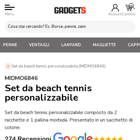
Menu
Account
Carrello
PENNE
VENTAGLI
LANYARD
MAGLIETTE
CAPPE
Set da beach tennis personalizzabile (MIDMO6846)
Home
»
Gadget per Bambini Personalizzati
»
Racchettoni
MIDMO6846
Personalizzati
»
Set da beach tennis personalizzabile
Set da beach tennis
(MIDMO6846)
personalizzabile
Set da beach tennis personalizzabile composto da 2
racchette e 1 pallina morbida. Presentato in un sacchetto di
cotone.