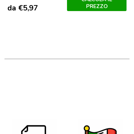
PREZZO
da
€
5,97