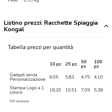
Peso
0,55 kg
Listino prezzi: Racchette Spiaggia
Kongal
Tabella prezzi per quantità
50
100
2
10 pz
25 pz
pz
pz
pz
Gadget senza
6,05
5,83
4,75
4,10
3,
Personalizzazione
Stampa Logo a 1
18,20
10,51
7,09
5,38
4,
colore
IVA esclusa