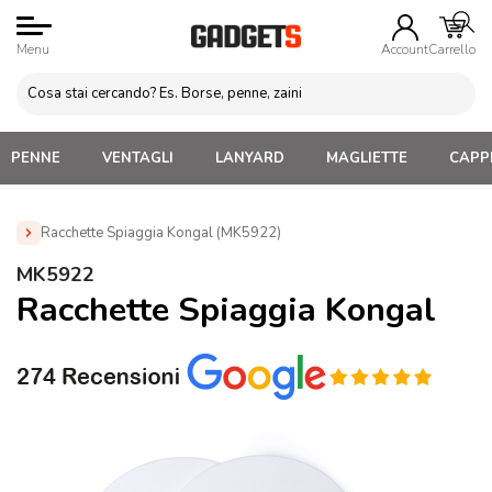
Menu
Account
Carrello
PENNE
VENTAGLI
LANYARD
MAGLIETTE
CAPPE
Racchette Spiaggia Kongal (MK5922)
Home
»
Gadget per Bambini Personalizzati
»
Racchettoni
MK5922
Personalizzati
»
Racchette Spiaggia Kongal (MK5922)
Racchette Spiaggia Kongal