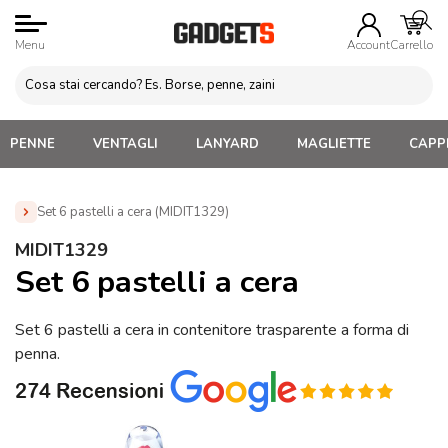
Menu
Account
Carrello
PENNE
VENTAGLI
LANYARD
MAGLIETTE
CAPPE
Set 6 pastelli a cera (MIDIT1329)
Home
»
Penne Personalizzate con LOGO, Matite, Pastelli,
MIDIT1329
Evidenziatori
»
Set matite colorate
»
Set 6 pastelli a cera
Set 6 pastelli a cera
(MIDIT1329)
Set 6 pastelli a cera in contenitore trasparente a forma di
penna.