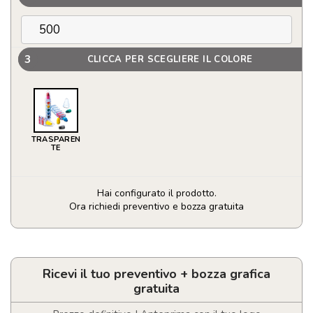
3
CLICCA PER SCEGLIERE IL COLORE
TRASPAREN
TE
Hai configurato il prodotto.
Ora richiedi preventivo e bozza gratuita
Set
6
pastelli
a
Ricevi il tuo preventivo + bozza grafica
cera
gratuita
quantità