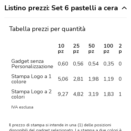
Listino prezzi: Set 6 pastelli a cera
Tabella prezzi per quantità
10
25
50
100
250
pz
pz
pz
pz
pz
Gadget senza
0,60
0,56
0,54
0,35
0,33
Personalizzazione
Stampa Logo a 1
5,06
2,81
1,98
1,19
0,85
colore
Stampa Logo a 2
9,27
4,82
3,19
1,83
1,18
colori
IVA esclusa
Il prezzo di stampa si intende in una (1) delle posizioni
disponibili del gadget selezionato. La stampa a due colori è