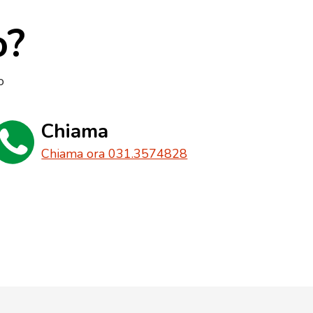
o?
o
Chiama
Chiama ora 031.3574828