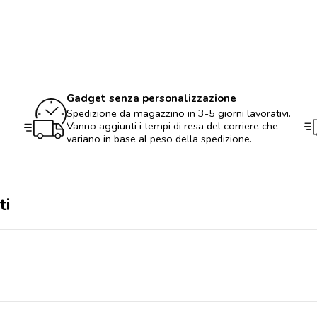
gessi
colorati
quantità
Gadget senza personalizzazione
Spedizione da magazzino in 3-5 giorni lavorativi.
Vanno aggiunti i tempi di resa del corriere che
variano in base al peso della spedizione.
ti