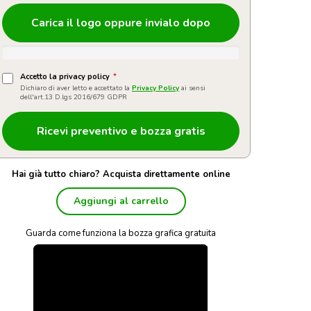
Carica il logo oppure invialo dopo
Accetto la privacy policy
*
Dichiaro di aver letto e accettato la
Privacy Policy
ai sensi
dell'art.13 D.lgs 2016/679 GDPR
Hai già tutto chiaro? Acquista direttamente online
Aggiungi al carrello
Guarda come funziona la bozza grafica gratuita