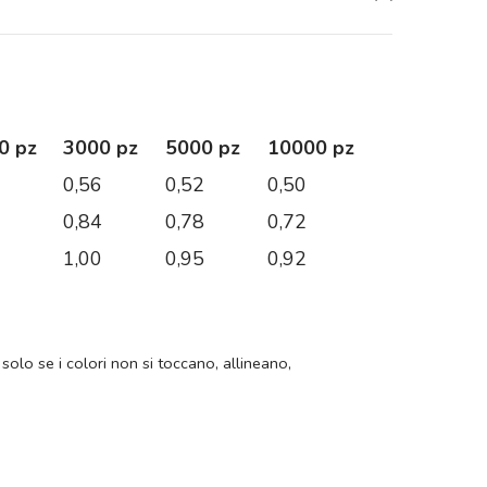
0 pz
3000 pz
5000 pz
10000 pz
0
0,56
0,52
0,50
6
0,84
0,78
0,72
9
1,00
0,95
0,92
 solo se i colori non si toccano, allineano,