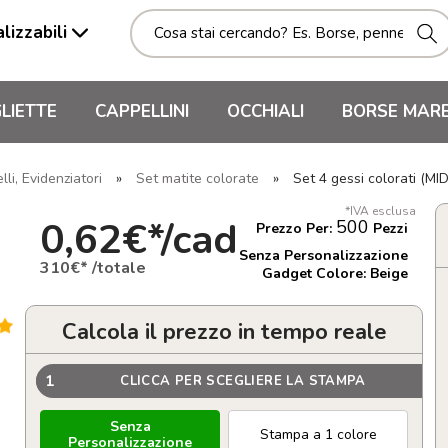
lizzabili
LIETTE
CAPPELLINI
OCCHIALI
BORSE MAR
li, Evidenziatori
»
Set matite colorate
»
Set 4 gessi colorati (M
*IVA esclusa
0,62€*/cad
500
Prezzo Per:
Pezzi
Senza Personalizzazione
310€* /totale
Gadget Colore: Beige
Calcola il prezzo in tempo reale
1
CLICCA PER SCEGLIERE LA STAMPA
Senza
Stampa a 1 colore
Personalizzazione