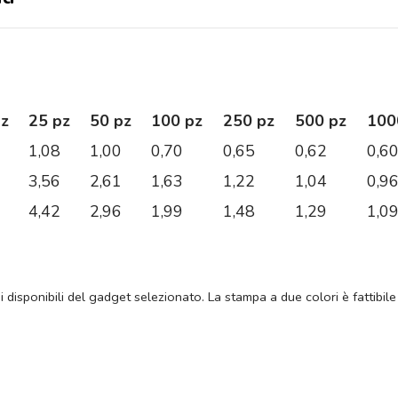
pz
25 pz
50 pz
100 pz
250 pz
500 pz
100
1,08
1,00
0,70
0,65
0,62
0,6
3,56
2,61
1,63
1,22
1,04
0,9
4,42
2,96
1,99
1,48
1,29
1,0
ni disponibili del gadget selezionato. La stampa a due colori è fattibile