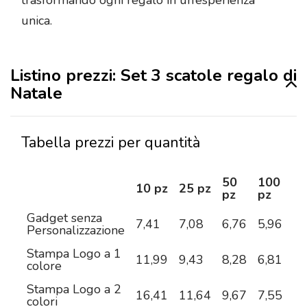
trasformando ogni regalo in un’esperienza
unica.
Listino prezzi: Set 3 scatole regalo di
Natale
Tabella prezzi per quantità
50
100
2
10 pz
25 pz
pz
pz
pz
Gadget senza
7,41
7,08
6,76
5,96
5,
Personalizzazione
Stampa Logo a 1
11,99
9,43
8,28
6,81
6,
colore
Stampa Logo a 2
16,41
11,64
9,67
7,55
6,
colori