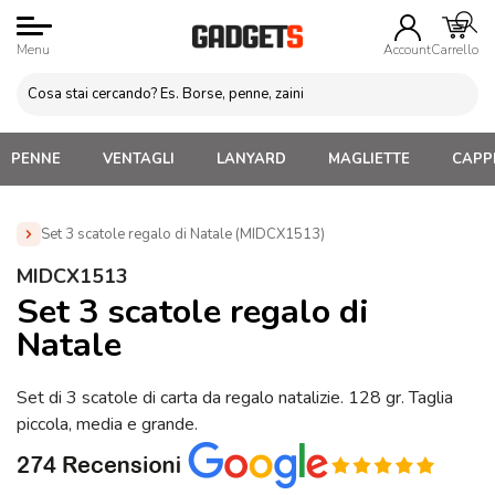
Menu
Account
Carrello
PENNE
VENTAGLI
LANYARD
MAGLIETTE
CAPPE
Set 3 scatole regalo di Natale (MIDCX1513)
Home
»
Gadget di Natale
»
Borse e Scatole Natalizie
MIDCX1513
Personalizzate
»
Set 3 scatole regalo di Natale (MIDCX1513)
Set 3 scatole regalo di
Natale
Set di 3 scatole di carta da regalo natalizie. 128 gr. Taglia
piccola, media e grande.