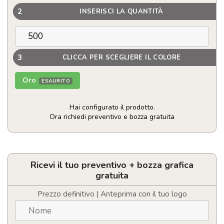
2
INSERISCI LA QUANTITÀ
3
CLICCA PER SCEGLIERE IL COLORE
Oro
ESAURITO
Hai configurato il prodotto.
Ora richiedi preventivo e bozza gratuita
Set
3
scatole
regalo
Ricevi il tuo preventivo + bozza grafica
di
gratuita
Natale
quantità
Prezzo definitivo | Anteprima con il tuo logo