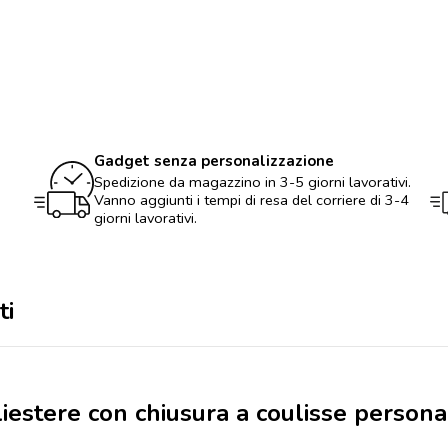
chiusura
a
coulisse
personalizzabile
con
logo
quantità
Gadget senza personalizzazione
Spedizione da magazzino in 3-5 giorni lavorativi.
Vanno aggiunti i tempi di resa del corriere di 3-4
giorni lavorativi.
ti
liestere con chiusura a coulisse persona