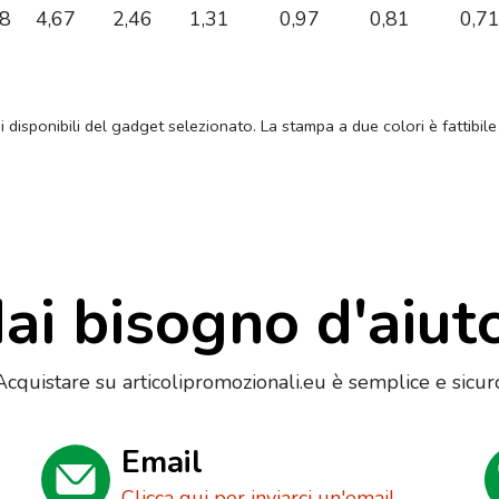
68
4,67
2,46
1,31
0,97
0,81
0,7
ni disponibili del gadget selezionato. La stampa a due colori è fattibile
ai bisogno d'aiut
Acquistare su articolipromozionali.eu è semplice e sicur
Email
Clicca qui per inviarci un'email