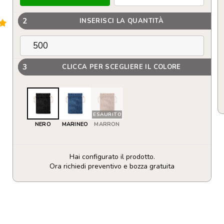
2
INSERISCI LA QUANTITÀ
3
CLICCA PER SCEGLIERE IL COLORE
ESAURITO
NERO
MARINEO
MARRON
Hai configurato il prodotto.
Ora richiedi preventivo e bozza gratuita
Piccola
borsa
in
poliestere
con