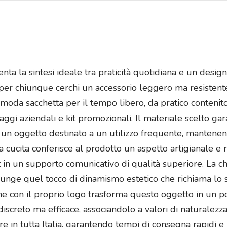
nta la sintesi ideale tra praticità quotidiana e un desig
 per chiunque cerchi un accessorio leggero ma resistente
moda sacchetta per il tempo libero, da pratico contenito
gi aziendali e kit promozionali. Il materiale scelto ga
un oggetto destinato a un utilizzo frequente, mantenendo
ra cucita conferisce al prodotto un aspetto artigianale e 
in un supporto comunicativo di qualità superiore. La chi
nge quel tocco di dinamismo estetico che richiama lo s
ione con il proprio logo trasforma questo oggetto in un 
screto ma efficace, associandolo a valori di naturalezza 
e in tutta Italia, garantendo tempi di consegna rapidi e