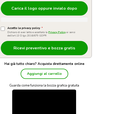
Carica il logo oppure invialo dopo
Accetto la privacy policy
*
Dichiaro di aver letto e accettato la
Privacy Policy
ai sensi
dell'art.13 D.lgs 2016/679 GDPR
Hai già tutto chiaro? Acquista direttamente online
Aggiungi al carrello
Guarda come funziona la bozza grafica gratuita