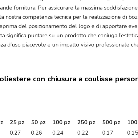
grande fornitura. Per assicurare la massima soddisfazione d
la nostra competenza tecnica per la realizzazione di boz
teprima del posizionamento del logo e di apportare eve
ta significa puntare su un prodotto che coniuga l’estetic
za d’uso piacevole e un impatto visivo professionale che
 poliestere con chiusura a coulisse perso
pz
25 pz
50 pz
100 pz
250 pz
500 pz
100
0,27
0,26
0,24
0,22
0,17
0,1