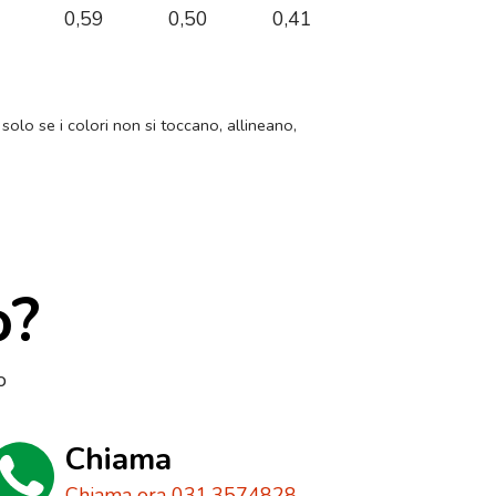
1
0,59
0,50
0,41
 solo se i colori non si toccano, allineano,
o?
o
Chiama
Chiama ora 031.3574828