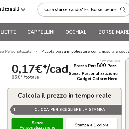
lizzabili
LIETTE
CAPPELLINI
OCCHIALI
BORSE MAR
zie Personalizzate
»
Piccola borsa in poliestere con chiusura a coul
*IVA esclusa
0,17€*/cad
500
Prezzo Per:
Pezzi
Senza Personalizzazione
85€* /totale
Gadget Colore: Nero
Calcola il prezzo in tempo reale
1
CLICCA PER SCEGLIERE LA STAMPA
Senza
Stampa a 1 colore
Personalizzazione