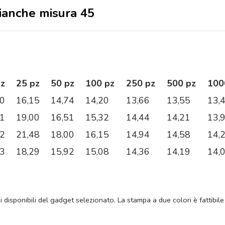
bianche misura 45
pz
25 pz
50 pz
100 pz
250 pz
500 pz
100
80
16,15
14,74
14,20
13,66
13,55
13,
91
19,00
16,51
15,32
14,44
14,21
13,
62
21,48
18,00
16,15
14,94
14,58
14,
63
18,29
15,92
15,08
14,36
14,19
14,
ni disponibili del gadget selezionato. La stampa a due colori è fattibile