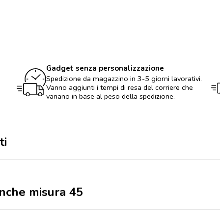
bianche
misura
45
quantità
Gadget senza personalizzazione
Spedizione da magazzino in 3-5 giorni lavorativi.
Vanno aggiunti i tempi di resa del corriere che
variano in base al peso della spedizione.
ti
anche misura 45