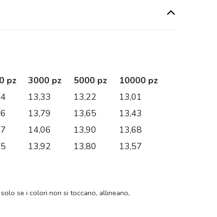
0 pz
3000 pz
5000 pz
10000 pz
44
13,33
13,22
13,01
96
13,79
13,65
13,43
27
14,06
13,90
13,68
05
13,92
13,80
13,57
 solo se i colori non si toccano, allineano,