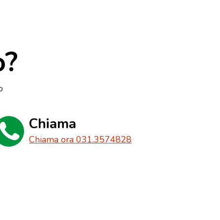
o?
o
Chiama
Chiama ora 031.3574828