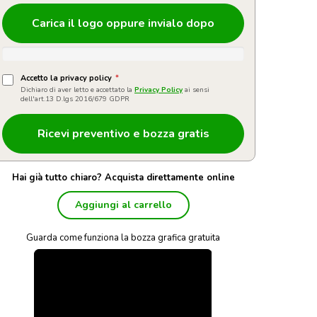
Carica il logo oppure invialo dopo
Accetto la privacy policy
*
Dichiaro di aver letto e accettato la
Privacy Policy
ai sensi
dell'art.13 D.lgs 2016/679 GDPR
Hai già tutto chiaro? Acquista direttamente online
Aggiungi al carrello
Guarda come funziona la bozza grafica gratuita