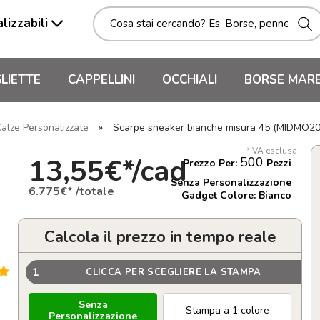
lizzabili
LIETTE
CAPPELLINI
OCCHIALI
BORSE MAR
alze Personalizzate
»
Scarpe sneaker bianche misura 45 (MIDMO20
*IVA esclusa
13,55€*/cad
500
Prezzo Per:
Pezzi
Senza Personalizzazione
6.775€* /totale
Gadget Colore: Bianco
Calcola il prezzo in tempo reale
1
CLICCA PER SCEGLIERE LA STAMPA
Senza
Stampa a 1 colore
Personalizzazione