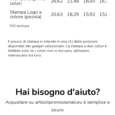
26,62
21,48
18,00
16,15
colori
Stampa Logo a
20,63
18,29
15,92
15,08
colore (piccola)
IVA esclusa
Il prezzo di stampa si intende in una (1) delle posizioni
disponibili del gadget selezionato. La stampa a due colori è
fattibile solo se i colori non si toccano, allineano,
intersecano tra loro.
Hai bisogno d'aiuto?
Acquistare su articolipromozionali.eu è semplice e
sicuro