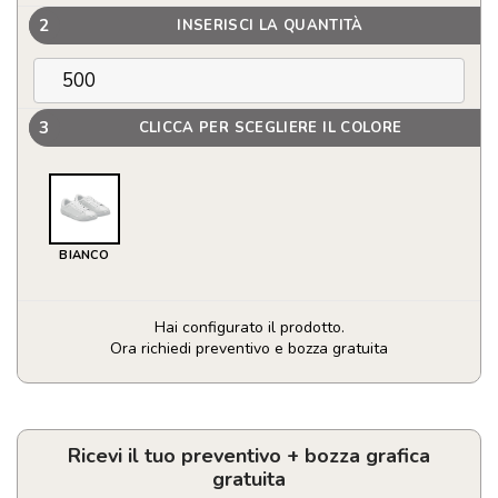
2
INSERISCI LA QUANTITÀ
3
CLICCA PER SCEGLIERE IL COLORE
BIANCO
Hai configurato il prodotto.
Ora richiedi preventivo e bozza gratuita
Scarpe
sneaker
bianche
misura
Ricevi il tuo preventivo + bozza grafica
40
gratuita
quantità