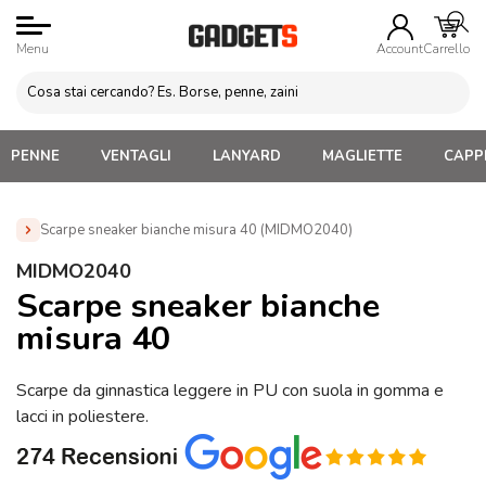
Menu
Account
Carrello
PENNE
VENTAGLI
LANYARD
MAGLIETTE
CAPPE
Scarpe sneaker bianche misura 40 (MIDMO2040)
Home
»
Abbigliamento Personalizzato
»
Scarpe e Calze
MIDMO2040
Personalizzate
»
Scarpe sneaker bianche misura 40
Scarpe sneaker bianche
(MIDMO2040)
misura 40
Scarpe da ginnastica leggere in PU con suola in gomma e
lacci in poliestere.