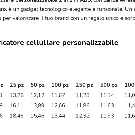
lulare personalizzabile 2 in 1 in ABS
, con
carica wirel
uso
, è un gadget tecnologico elegante e funzionale. Un 
to per valorizzare il tuo brand con un regalo unico e sor
ricatore cellullare personalizzabile
pz
25 pz
50 pz
100 pz
250 pz
500 pz
100
81
13,28
12,12
11,67
11,23
11,14
11,
89
16,11
13,89
12,66
11,86
11,63
11,
46
18,46
15,46
13,44
12,32
11,93
11,