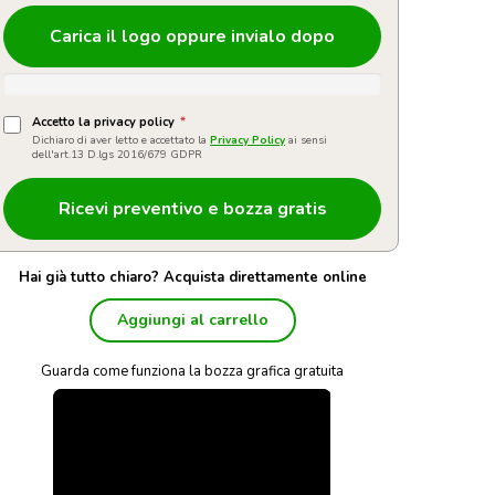
Carica il logo oppure invialo dopo
Accetto la privacy policy
*
Dichiaro di aver letto e accettato la
Privacy Policy
ai sensi
dell'art.13 D.lgs 2016/679 GDPR
Hai già tutto chiaro? Acquista direttamente online
Aggiungi al carrello
Guarda come funziona la bozza grafica gratuita