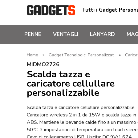
Tutti i Gadget Persona
PENNE
VENTAGLI
LANYARD
MAG
Home
»
Gadget Tecnologici Personalizzati
»
Carica
MIDMO2726
Scalda tazza e
caricatore cellullare
personalizzabile
Scalda tazza e caricatore cellullare personalizzabile.
Caricatore wireless 2 in 1 da 15W e scalda tazza in
ABS. Mantiene le bevande calde fino a un massimo 
50ºC. 3 impostazioni di temperatura con touch scree
Cavo di collegamento USB. Uscita: DC 9V/1,67A