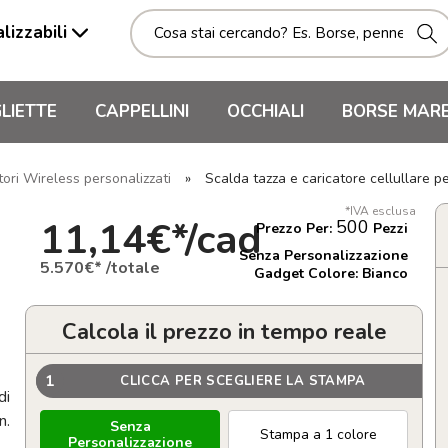
lizzabili
LIETTE
CAPPELLINI
OCCHIALI
BORSE MAR
tori Wireless personalizzati
»
Scalda tazza e caricatore cellullare 
*IVA esclusa
11,14€*/cad
500
Prezzo Per:
Pezzi
Senza Personalizzazione
5.570€* /totale
Gadget Colore: Bianco
Calcola il prezzo in tempo reale
1
CLICCA PER SCEGLIERE LA STAMPA
di
n.
Senza
Stampa a 1 colore
Personalizzazione