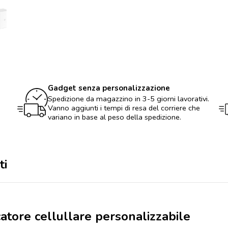
e
caricatore
cellullare
personalizzabile
quantità
Gadget senza personalizzazione
Spedizione da magazzino in 3-5 giorni lavorativi.
Vanno aggiunti i tempi di resa del corriere che
variano in base al peso della spedizione.
ti
catore cellullare personalizzabile