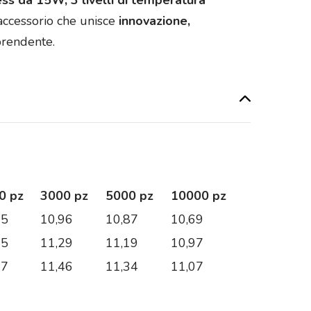
ess da 15W, 3 livelli di temperatura
accessorio che unisce
innovazione,
prendente.
0 pz
3000 pz
5000 pz
10000 pz
05
10,96
10,87
10,69
45
11,29
11,19
10,97
67
11,46
11,34
11,07