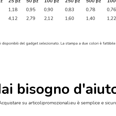
pz
25 pz
50 pz
100 pz
250 pz
500 pz
100
1,18
0,95
0,90
0,83
0,78
0,7
4,12
2,79
2,12
1,60
1,40
1,2
ni disponibili del gadget selezionato. La stampa a due colori è fattibile
ai bisogno d'aiut
Acquistare su articolipromozionali.eu è semplice e sicur