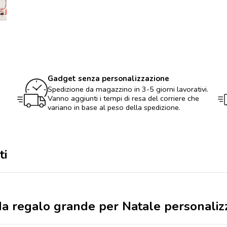
grande
per
Natale
personalizzabile
con
logo
quantità
Gadget senza personalizzazione
Spedizione da magazzino in 3-5 giorni lavorativi.
Vanno aggiunti i tempi di resa del corriere che
variano in base al peso della spedizione.
ti
 da regalo grande per Natale personaliz