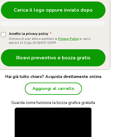
Carica il logo oppure invialo dopo
Accetto la privacy policy
*
Dichiaro di aver letto e accettato la
Privacy Policy
ai sensi
dell'art.13 D.lgs 2016/679 GDPR
Hai già tutto chiaro? Acquista direttamente online
Aggiungi al carrello
Guarda come funziona la bozza grafica gratuita