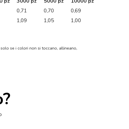
0 pz
3000 pz
5000 pz
10000 pz
6
0,71
0,70
0,69
2
1,09
1,05
1,00
 solo se i colori non si toccano, allineano,
o?
o