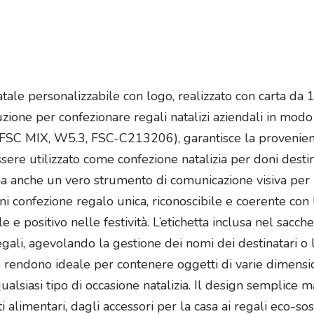
ale personalizzabile con logo, realizzato con carta da 1
zione per confezionare regali natalizi aziendali in modo e
 (FSC MIX, W5.3, FSC-C213206), garantisce la provenie
re utilizzato come confezione natalizia per doni destinat
 anche un vero strumento di comunicazione visiva per il
 confezione regalo unica, riconoscibile e coerente con l’
e positivo nelle festività. L’etichetta inclusa nel sacche
gali, agevolando la gestione dei nomi dei destinatari o
o rendono ideale per contenere oggetti di varie dimensi
alsiasi tipo di occasione natalizia. Il design semplice ma
alimentari, dagli accessori per la casa ai regali eco-sosten