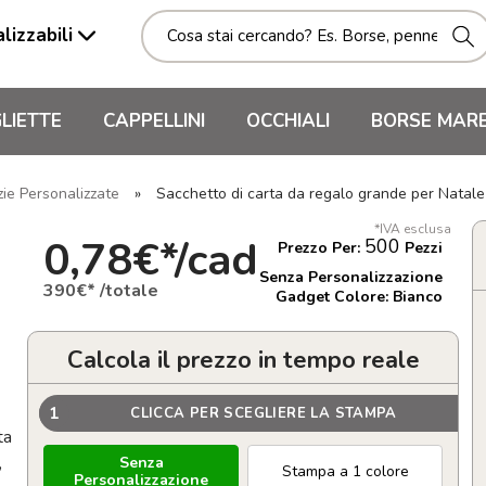
lizzabili
LIETTE
CAPPELLINI
OCCHIALI
BORSE MAR
zie Personalizzate
»
Sacchetto di carta da regalo grande per Natale
*IVA esclusa
0,78€*/cad
500
Prezzo Per:
Pezzi
Senza Personalizzazione
390€* /totale
Gadget Colore: Bianco
Calcola il prezzo in tempo reale
1
CLICCA PER SCEGLIERE LA STAMPA
ta
,
Senza
Stampa a 1 colore
Personalizzazione