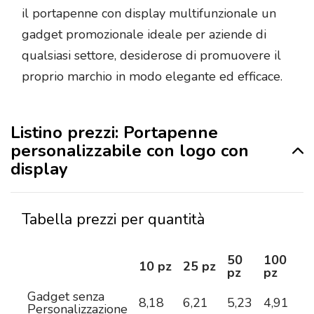
il portapenne con display multifunzionale un
gadget promozionale ideale per aziende di
qualsiasi settore, desiderose di promuovere il
proprio marchio in modo elegante ed efficace.
Listino prezzi: Portapenne
personalizzabile con logo con
display
Tabella prezzi per quantità
50
100
2
10 pz
25 pz
pz
pz
pz
Gadget senza
8,18
6,21
5,23
4,91
4,
Personalizzazione