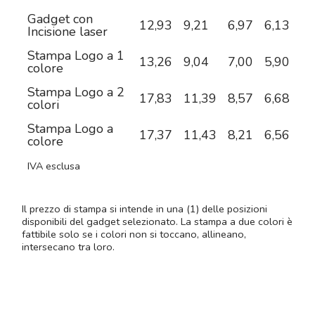
Gadget con
12,93
9,21
6,97
6,13
5,
Incisione laser
Stampa Logo a 1
13,26
9,04
7,00
5,90
5,
colore
Stampa Logo a 2
17,83
11,39
8,57
6,68
5,
colori
Stampa Logo a
17,37
11,43
8,21
6,56
5,
colore
IVA esclusa
Il prezzo di stampa si intende in una (1) delle posizioni
disponibili del gadget selezionato. La stampa a due colori è
fattibile solo se i colori non si toccano, allineano,
intersecano tra loro.