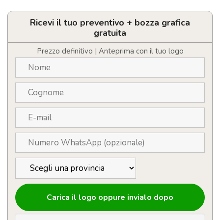
personalizzabile
con
logo
Ricevi il tuo preventivo + bozza grafica
con
gratuita
display
quantità
Prezzo definitivo | Anteprima con il tuo logo
Carica il logo oppure invialo dopo