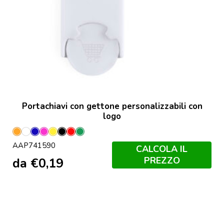
Portachiavi con gettone personalizzabili con
logo
Arancione
Bianco
Blu
Fucsia
Giallo
Nero
Rosso
Verde
AAP741590
CALCOLA IL
PREZZO
da
€
0,19