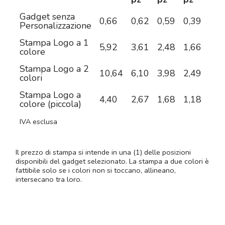
Gadget senza
0,66
0,62
0,59
0,39
0,3
Personalizzazione
Stampa Logo a 1
5,92
3,61
2,48
1,66
1,1
colore
Stampa Logo a 2
10,64
6,10
3,98
2,49
1,6
colori
Stampa Logo a
4,40
2,67
1,68
1,18
0,9
colore (piccola)
IVA esclusa
Il prezzo di stampa si intende in una (1) delle posizioni
disponibili del gadget selezionato. La stampa a due colori è
fattibile solo se i colori non si toccano, allineano,
intersecano tra loro.