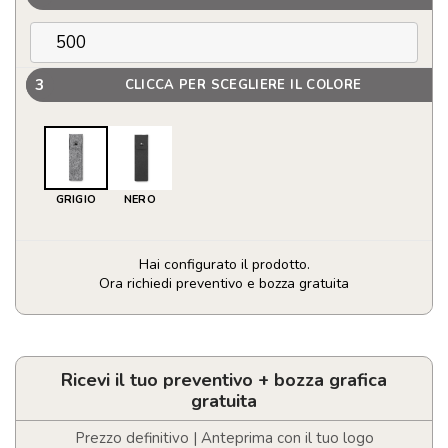
3
CLICCA PER SCEGLIERE IL COLORE
GRIGIO
NERO
Hai configurato il prodotto.
Ora richiedi preventivo e bozza gratuita
portapenne
in
feltro
RPET
Ricevi il tuo preventivo + bozza grafica
quantità
gratuita
Prezzo definitivo | Anteprima con il tuo logo