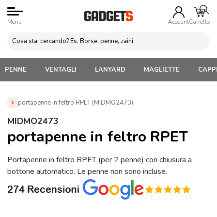
Menu
Account
Carrello
PENNE
VENTAGLI
LANYARD
MAGLIETTE
CAPPE
portapenne in feltro RPET (MIDMO2473)
Home
»
Gadget da Ufficio
»
Porta penne Personalizzati
»
MIDMO2473
portapenne in feltro RPET (MIDMO2473)
portapenne in feltro RPET
Portapenne in feltro RPET (per 2 penne) con chiusura a
bottone automatico. Le penne non sono incluse.