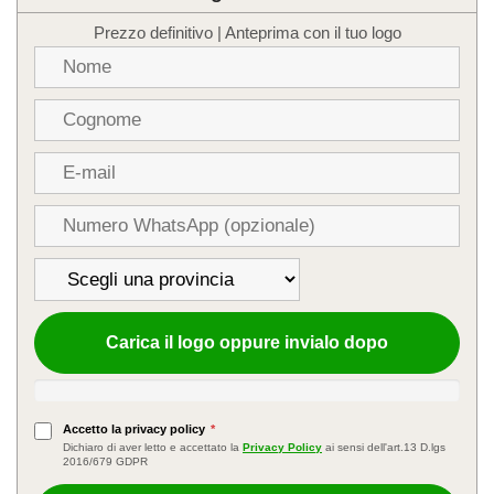
naturale
quantità
Prezzo definitivo | Anteprima con il tuo logo
Carica il logo oppure invialo dopo
Accetto la privacy policy
*
Dichiaro di aver letto e accettato la
Privacy Policy
ai sensi dell'art.13 D.lgs
2016/679 GDPR