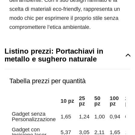
dell’ambiente. Con il suo design raffinato e la
scelta di materiali eco-friendly, rappresenta un
modo chic per esprimere il proprio stile senza
compromettere l’etica ambientale.
Listino prezzi: Portachiavi in
metallo e sughero naturale
Tabella prezzi per quantità
25
50
100
250
10 pz
pz
pz
pz
pz
Gadget senza
1,65
1,24
1,00
0,94
0,8
Personalizzazione
Gadget con
5,37
3,05
2,11
1,65
1,3