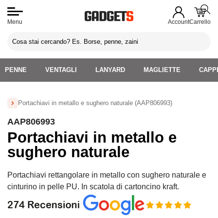
Menu
Account
Carrello
PENNE
VENTAGLI
LANYARD
MAGLIETTE
CAPPE
Portachiavi in metallo e sughero naturale (AAP806993)
Home
»
Portachiavi Personalizzati
»
Portachiavi in legno
AAP806993
Personalizzati
»
Portachiavi in metallo e sughero naturale
Portachiavi in metallo e
(AAP806993)
sughero naturale
Portachiavi rettangolare in metallo con sughero naturale e
cinturino in pelle PU. In scatola di cartoncino kraft.