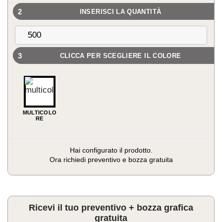
2
INSERISCI LA QUANTITÀ
3
CLICCA PER SCEGLIERE IL COLORE
MULTICOLO
RE
Hai configurato il prodotto.
Ora richiedi preventivo e bozza gratuita
Portachiavi
in
metallo
e
Ricevi il tuo preventivo + bozza grafica
sughero
gratuita