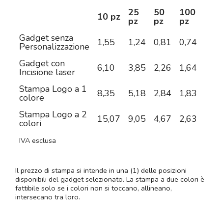
25
50
100
25
10 pz
pz
pz
pz
pz
Gadget senza
1,55
1,24
0,81
0,74
0,5
Personalizzazione
Gadget con
6,10
3,85
2,26
1,64
1,1
Incisione laser
Stampa Logo a 1
8,35
5,18
2,84
1,83
1,2
colore
Stampa Logo a 2
15,07
9,05
4,67
2,63
1,7
colori
IVA esclusa
Il prezzo di stampa si intende in una (1) delle posizioni
disponibili del gadget selezionato. La stampa a due colori è
fattibile solo se i colori non si toccano, allineano,
intersecano tra loro.