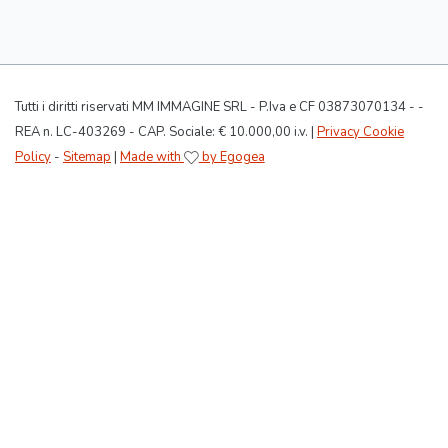
Tutti i diritti riservati MM IMMAGINE SRL - P.Iva e CF 03873070134 - -
REA n. LC-403269 - CAP. Sociale: € 10.000,00 i.v. |
Privacy Cookie
Policy
-
Sitemap
|
Made with
by Egogea