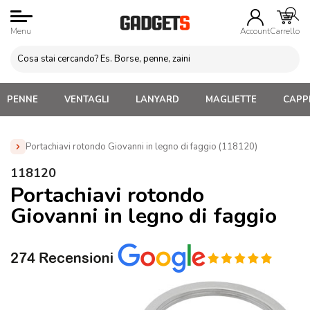
Menu
Account
Carrello
PENNE
VENTAGLI
LANYARD
MAGLIETTE
CAPPE
Portachiavi rotondo Giovanni in legno di faggio (118120)
Home
»
Portachiavi Personalizzati
»
Portachiavi in legno
118120
Personalizzati
»
Portachiavi rotondo Giovanni in legno di faggio
Portachiavi rotondo
(118120)
Giovanni in legno di faggio