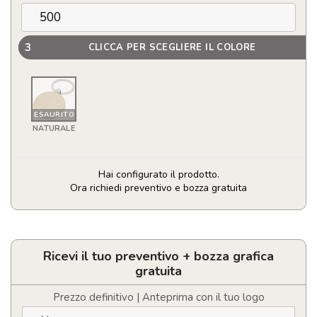
3
CLICCA PER SCEGLIERE IL COLORE
ESAURITO
NATURALE
Hai configurato il prodotto.
Ora richiedi preventivo e bozza gratuita
Portachiavi
rotondo
Giovanni
in
Ricevi il tuo preventivo + bozza grafica
legno
gratuita
di
faggio
Prezzo definitivo | Anteprima con il tuo logo
quantità