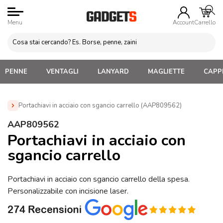
Menu
Account
Carrello
PENNE
VENTAGLI
LANYARD
MAGLIETTE
CAPPE
Portachiavi in acciaio con sgancio carrello (AAP809562)
Home
»
Portachiavi Personalizzati
»
Portachiavi gettone
AAP809562
carrello personalizzati
»
Portachiavi in acciaio con sgancio
Portachiavi in acciaio con
carrello (AAP809562)
sgancio carrello
Portachiavi in acciaio con sgancio carrello della spesa.
Personalizzabile con incisione laser.