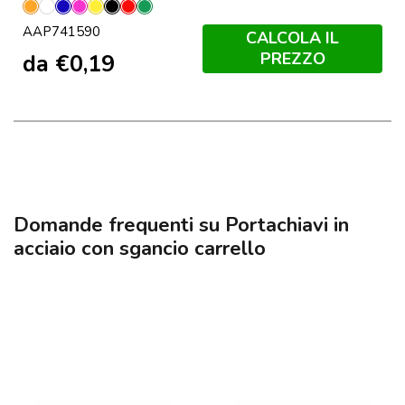
Arancione
Bianco
Blu
Fucsia
Giallo
Nero
Rosso
Verde
AAP741590
CALCOLA IL
PREZZO
da
€
0,19
Domande frequenti su Portachiavi in
acciaio con sgancio carrello