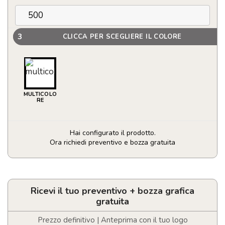
3
CLICCA PER SCEGLIERE IL COLORE
MULTICOLO
RE
Hai configurato il prodotto.
Ora richiedi preventivo e bozza gratuita
Portachiavi
in
acciaio
con
Ricevi il tuo preventivo + bozza grafica
sgancio
gratuita
carrello
quantità
Prezzo definitivo | Anteprima con il tuo logo