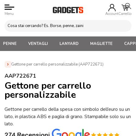
Menu
Account
Carrello
PENNE
VENTAGLI
LANYARD
MAGLIETTE
CAPPE
Gettone per carrello personalizzabile (AAP722671)
Home
»
Portachiavi Personalizzati
»
Portachiavi gettone
AAP722671
carrello personalizzati
»
Gettone per carrello personalizzabile
Gettone per carrello
(AAP722671)
personalizzabile
Gettone per carrello della spesa con simbolo dell’euro su un
lato, in plastica ABS e paglia di grano. Stampabile solo su un
lato.