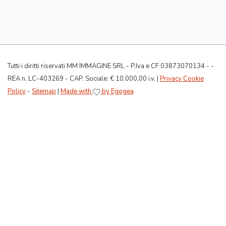
Tutti i diritti riservati MM IMMAGINE SRL - P.Iva e CF 03873070134 - -
REA n. LC-403269 - CAP. Sociale: € 10.000,00 i.v. |
Privacy Cookie
Policy
-
Sitemap
|
Made with
by Egogea