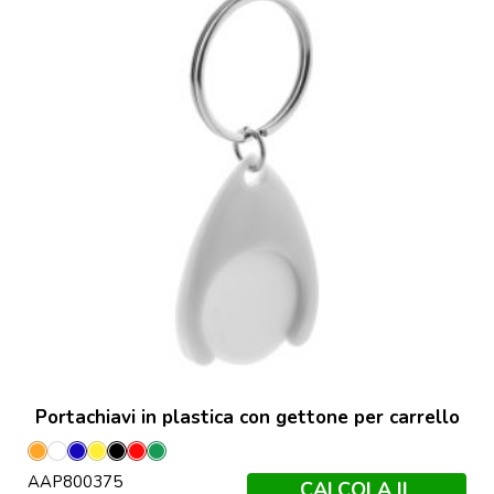
Portachiavi in plastica con gettone per carrello
Arancione
Bianco
Blu
Giallo
Nero
Rosso
Verde
AAP800375
CALCOLA IL