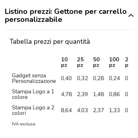
Listino prezzi: Gettone per carrello
personalizzabile
Tabella prezzi per quantità
10
25
50
100
250
pz
pz
pz
pz
pz
Gadget senza
0,40
0,32
0,28
0,24
0,18
Personalizzazione
Stampa Logo a 1
4,78
2,39
1,48
0,86
0,47
colore
Stampa Logo a 2
8,64
4,03
2,37
1,33
0,71
colori
IVA esclusa