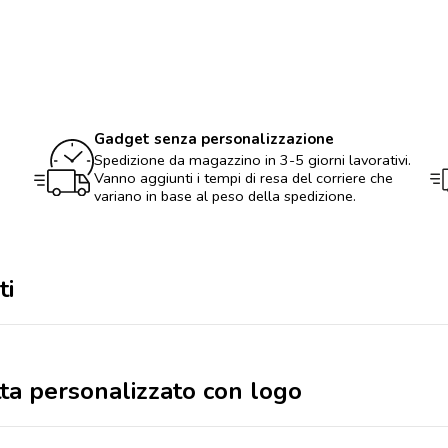
Portachiavi
fiaschetta
personalizzato
con
logo
quantità
Gadget senza personalizzazione
Spedizione da magazzino in 3-5 giorni lavorativi.
Vanno aggiunti i tempi di resa del corriere che
variano in base al peso della spedizione.
ti
tta personalizzato con logo