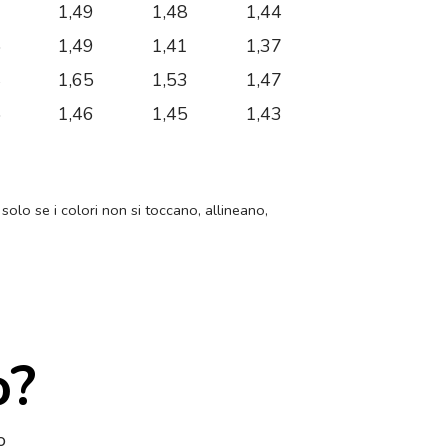
3
1,49
1,48
1,44
5
1,49
1,41
1,37
4
1,65
1,53
1,47
5
1,46
1,45
1,43
 solo se i colori non si toccano, allineano,
o?
o