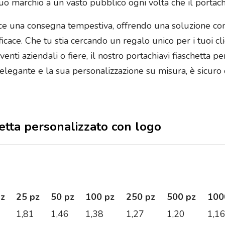
uo marchio a un vasto pubblico ogni volta che il portachia
tisce una consegna tempestiva, offrendo una soluzione c
ace. Che tu stia cercando un regalo unico per i tuoi cl
ti aziendali o fiere, il nostro portachiavi fiaschetta pe
 elegante e la sua personalizzazione su misura, è sicuro
chetta personalizzato con logo
pz
25 pz
50 pz
100 pz
250 pz
500 pz
100
1,81
1,46
1,38
1,27
1,20
1,1