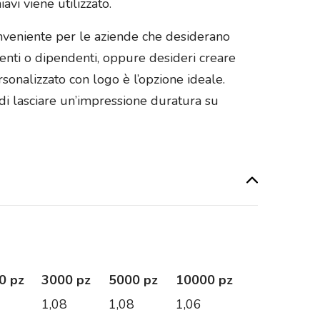
vi viene utilizzato.
onveniente per le aziende che desiderano
ienti o dipendenti, oppure desideri creare
rsonalizzato con logo è l’opzione ideale.
 di lasciare un’impressione duratura su
0 pz
3000 pz
5000 pz
10000 pz
6
1,08
1,08
1,06