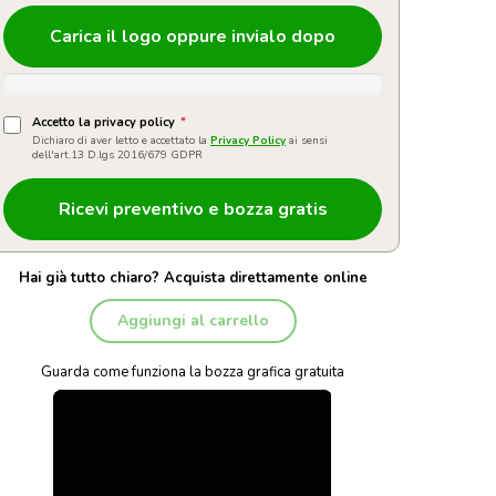
Carica il logo oppure invialo dopo
Accetto la privacy policy
*
Dichiaro di aver letto e accettato la
Privacy Policy
ai sensi
dell'art.13 D.lgs 2016/679 GDPR
Hai già tutto chiaro? Acquista direttamente online
Aggiungi al carrello
Guarda come funziona la bozza grafica gratuita