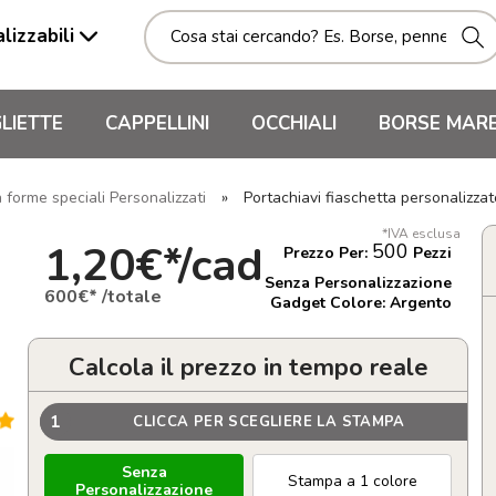
lizzabili
LIETTE
CAPPELLINI
OCCHIALI
BORSE MAR
 forme speciali Personalizzati
»
Portachiavi fiaschetta personalizz
*IVA esclusa
1,20€*/cad
500
Prezzo Per:
Pezzi
Senza Personalizzazione
600€* /totale
Gadget Colore: Argento
Calcola il prezzo in tempo reale
1
CLICCA PER SCEGLIERE LA STAMPA
Senza
Stampa a 1 colore
Personalizzazione