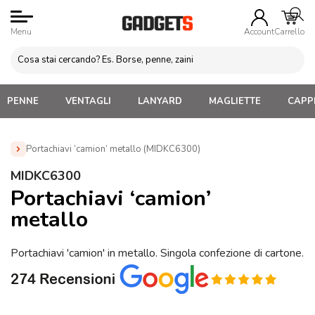
Menu
Account
Carrello
PENNE
VENTAGLI
LANYARD
MAGLIETTE
CAPPE
Portachiavi ‘camion’ metallo (MIDKC6300)
Home
»
Portachiavi Personalizzati
»
Portachiavi in Metallo
MIDKC6300
Personalizzati
»
Portachiavi ‘camion’ metallo (MIDKC6300)
Portachiavi ‘camion’
metallo
Portachiavi 'camion' in metallo. Singola confezione di cartone.