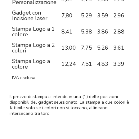
Personalizzazione
Gadget con
7,80
5,29
3,59
2,96
2,3
Incisione laser
Stampa Logo a 1
8,41
5,38
3,86
2,88
2,3
colore
Stampa Logo a 2
13,00
7,75
5,26
3,61
2,7
colori
Stampa Logo a
12,24
7,51
4,83
3,39
2,7
colore
IVA esclusa
Il prezzo di stampa si intende in una (1) delle posizioni
disponibili del gadget selezionato. La stampa a due colori è
fattibile solo se i colori non si toccano, allineano,
intersecano tra loro.