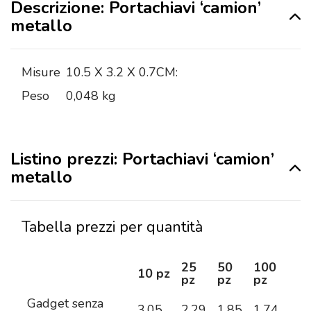
Descrizione: Portachiavi ‘camion’
metallo
Misure
10.5 X 3.2 X 0.7CM:
Peso
0,048 kg
Listino prezzi: Portachiavi ‘camion’
metallo
Tabella prezzi per quantità
25
50
100
25
10 pz
pz
pz
pz
pz
Gadget senza
3,05
2,29
1,85
1,74
1,6