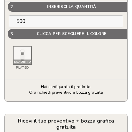
2
INSERISCI LA QUANTITÀ
3
CLICCA PER SCEGLIERE IL COLORE
ESAURITO
PLATED
Hai configurato il prodotto.
Ora richiedi preventivo e bozza gratuita
Portachiavi
in
alluminio
riciclato
Ricevi il tuo preventivo + bozza grafica
personalizzato
gratuita
quantità