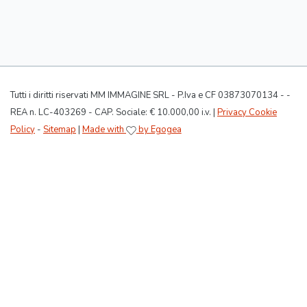
Tutti i diritti riservati MM IMMAGINE SRL - P.Iva e CF 03873070134 - -
REA n. LC-403269 - CAP. Sociale: € 10.000,00 i.v. |
Privacy Cookie
Policy
-
Sitemap
|
Made with
by Egogea