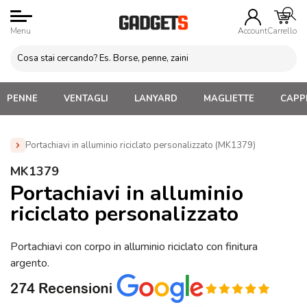
Menu
Account
Carrello
PENNE
VENTAGLI
LANYARD
MAGLIETTE
CAPPE
Portachiavi in alluminio riciclato personalizzato (MK1379)
Home
»
Portachiavi Personalizzati
»
Portachiavi in Metallo
MK1379
Personalizzati
»
Portachiavi in alluminio riciclato personalizzato
Portachiavi in alluminio
(MK1379)
riciclato personalizzato
Portachiavi con corpo in alluminio riciclato con finitura
argento.