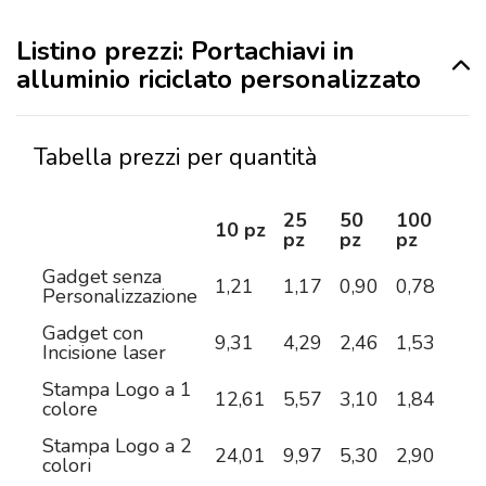
Listino prezzi: Portachiavi in
alluminio riciclato personalizzato
Tabella prezzi per quantità
25
50
100
25
10 pz
pz
pz
pz
pz
Gadget senza
1,21
1,17
0,90
0,78
0,6
Personalizzazione
Gadget con
9,31
4,29
2,46
1,53
0,9
Incisione laser
Stampa Logo a 1
12,61
5,57
3,10
1,84
1,3
colore
Stampa Logo a 2
24,01
9,97
5,30
2,90
1,7
colori