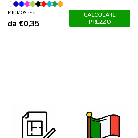
Bianco
Blu
Blu
Fucsia
Lime
Nero
Rosso
Turchese
Verde
Arancio
MIDMO9354
Royal
CALCOLA IL
PREZZO
da
€
0,35