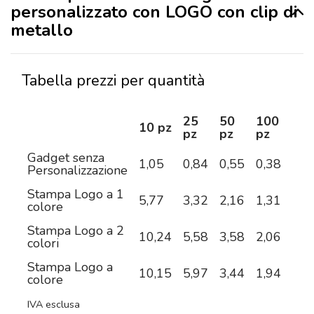
personalizzato con LOGO con clip di
metallo
Tabella prezzi per quantità
25
50
100
25
10 pz
pz
pz
pz
pz
Gadget senza
1,05
0,84
0,55
0,38
0,3
Personalizzazione
Stampa Logo a 1
5,77
3,32
2,16
1,31
0,9
colore
Stampa Logo a 2
10,24
5,58
3,58
2,06
1,3
colori
Stampa Logo a
10,15
5,97
3,44
1,94
1,3
colore
IVA esclusa