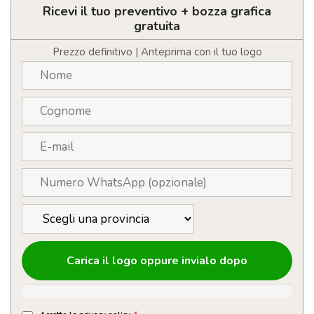
con
Ricevi il tuo preventivo + bozza grafica
LOGO
gratuita
con
clip
Prezzo definitivo | Anteprima con il tuo logo
di
metallo
quantità
Carica il logo oppure invialo dopo