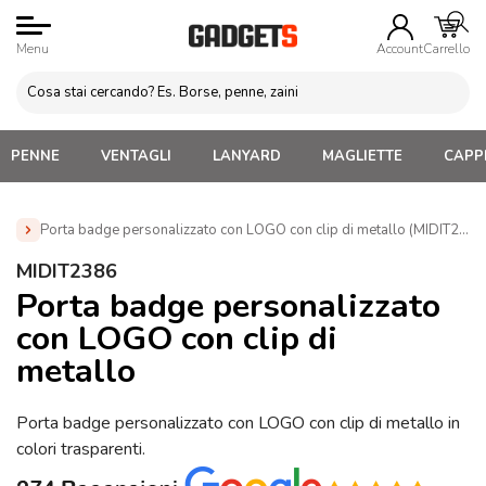
Menu
Account
Carrello
PENNE
VENTAGLI
LANYARD
MAGLIETTE
CAPPE
Porta badge personalizzato con LOGO con clip di metallo (MIDIT2386
Home
»
Lacci da collo personalizzati
»
Lanyard
MIDIT2386
Personalizzabili Economici
»
Porta badge personalizzato con
Porta badge personalizzato
LOGO con clip di metallo (MIDIT2386)
con LOGO con clip di
metallo
Porta badge personalizzato con LOGO con clip di metallo in
colori trasparenti.