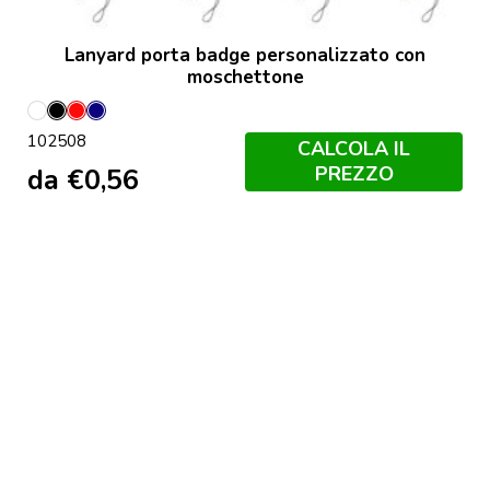
Lanyard porta badge personalizzato con
moschettone
Bianco
Nero
Rosso
Navy
102508
CALCOLA IL
PREZZO
da
€
0,56