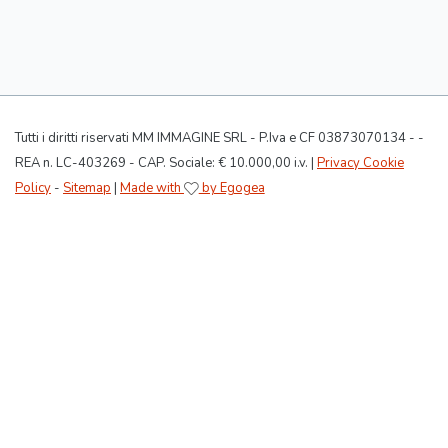
Tutti i diritti riservati MM IMMAGINE SRL - P.Iva e CF 03873070134 - -
REA n. LC-403269 - CAP. Sociale: € 10.000,00 i.v. |
Privacy Cookie
Policy
-
Sitemap
|
Made with
by Egogea