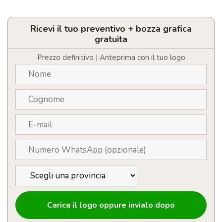
Lanyard
porta
badge
personalizzato
Ricevi il tuo preventivo + bozza grafica
in
gratuita
cotone
con
Prezzo definitivo | Anteprima con il tuo logo
gancio
quantità
Carica il logo oppure invialo dopo