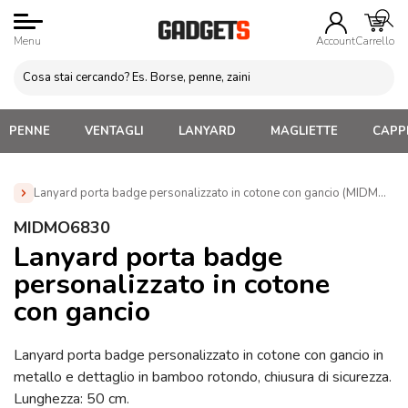
Menu
Account
Carrello
PENNE
VENTAGLI
LANYARD
MAGLIETTE
CAPPE
Lanyard porta badge personalizzato in cotone con gancio (MIDMO68
Home
»
Lacci da collo personalizzati
»
Lanyard
MIDMO6830
Personalizzabili Economici
»
Lanyard porta badge
Lanyard porta badge
personalizzato in cotone con gancio (MIDMO6830)
personalizzato in cotone
con gancio
Lanyard porta badge personalizzato in cotone con gancio in
metallo e dettaglio in bamboo rotondo, chiusura di sicurezza.
Lunghezza: 50 cm.