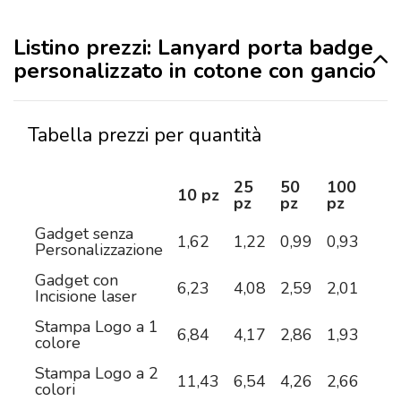
Listino prezzi: Lanyard porta badge
personalizzato in cotone con gancio
Tabella prezzi per quantità
25
50
100
25
10 pz
pz
pz
pz
pz
Gadget senza
1,62
1,22
0,99
0,93
0,8
Personalizzazione
Gadget con
6,23
4,08
2,59
2,01
1,4
Incisione laser
Stampa Logo a 1
6,84
4,17
2,86
1,93
1,4
colore
Stampa Logo a 2
11,43
6,54
4,26
2,66
1,8
colori