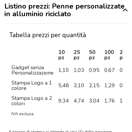
Listino prezzi: Penne personalizzate
in alluminio riciclato
Tabella prezzi per quantità
10
25
50
100
250
pz
pz
pz
pz
pz
Gadget senza
1,10
1,03
0,95
0,67
0,62
Personalizzazione
Stampa Logo a 1
5,48
3,10
2,15
1,29
0,91
colore
Stampa Logo a 2
9,34
4,74
3,04
1,76
1,15
colori
IVA esclusa
Il prezzo di stampa si intende in una (1) delle posizioni