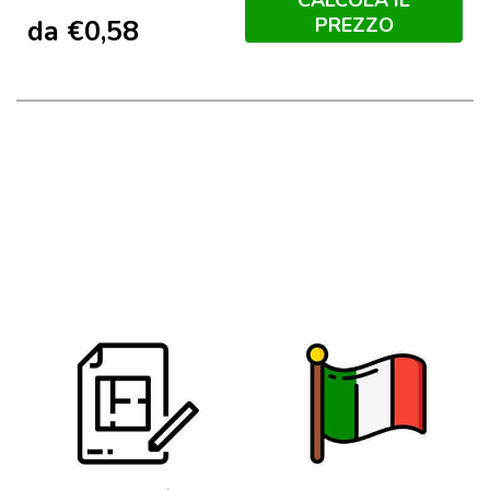
PREZZO
da
€
0,58