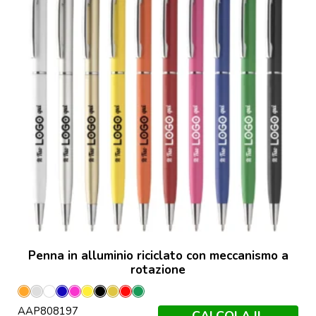
Penna in alluminio riciclato con meccanismo a
rotazione
Arancione
Argento
Bianco
Blu
Fucsia
Giallo
Nero
Oro
Rosso
Verde
AAP808197
CALCOLA IL