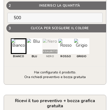
2
INSERISCI LA QUANTITÀ
3
CLICCA PER SCEGLIERE IL COLORE
ESAURITO
BIANCO
BLU
NERO
ROSSO
GRIGIO
Hai configurato il prodotto.
Ora richiedi preventivo e bozza gratuita
Penne
personalizzate
in
alluminio
Ricevi il tuo preventivo + bozza grafica
riciclato
gratuita
quantità