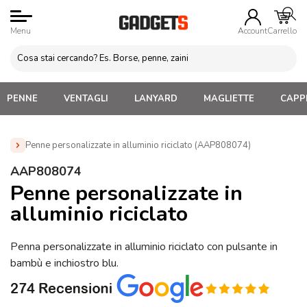
Menu
Account
Carrello
PENNE
VENTAGLI
LANYARD
MAGLIETTE
CAPPE
Penne personalizzate in alluminio riciclato (AAP808074)
Home
»
Penne Personalizzate con LOGO, Matite, Pastelli,
AAP808074
Evidenziatori
»
Penne in metallo Personalizzate
»
Penne
Penne personalizzate in
personalizzate in alluminio riciclato (AAP808074)
alluminio riciclato
Penna personalizzate in alluminio riciclato con pulsante in
bambù e inchiostro blu.