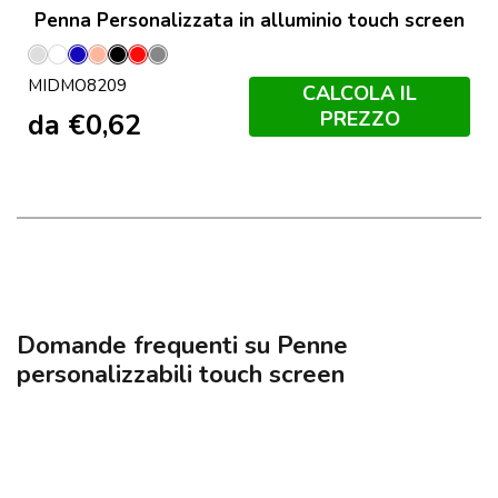
Penna Personalizzata in alluminio touch screen
Argento
Bianco
Blu
Champagne
Nero
Rosso
Titanio
MIDMO8209
Opaco
CALCOLA IL
PREZZO
da
€
0,62
Domande frequenti su Penne
personalizzabili touch screen