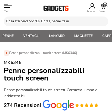
Menu
Account
Carrello
PENNE
VENTAGLI
LANYARD
MAGLIETTE
CAPPE
Penne personalizzabili touch screen (MK6346)
Home
»
Penne Personalizzate con LOGO, Matite, Pastelli,
MK6346
Evidenziatori
»
Penne Touch Screen Personalizzate
»
Penne
Penne personalizzabili
personalizzabili touch screen (MK6346)
touch screen
Penne personalizzabili touch screen. Cartuccia Jumbo e
inchiostro blu.