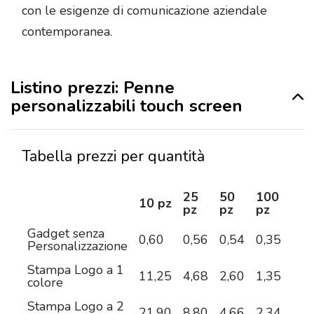
con le esigenze di comunicazione aziendale
contemporanea.
Listino prezzi: Penne
personalizzabili touch screen
Tabella prezzi per quantità
25
50
100
25
10 pz
pz
pz
pz
pz
Gadget senza
0,60
0,56
0,54
0,35
0,3
Personalizzazione
Stampa Logo a 1
11,25
4,68
2,60
1,35
0,7
colore
Stampa Logo a 2
21,90
8,80
4,66
2,34
1,1