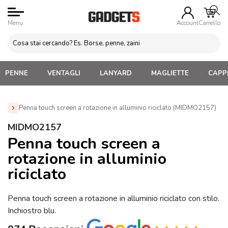
Menu
Account
Carrello
PENNE
VENTAGLI
LANYARD
MAGLIETTE
CAPPE
Penna touch screen a rotazione in alluminio riciclato (MIDMO2157)
Home
»
Penne Personalizzate con LOGO, Matite, Pastelli,
MIDMO2157
Evidenziatori
»
Penne Touch Screen Personalizzate
»
Penna
Penna touch screen a
touch screen a rotazione in alluminio riciclato (MIDMO2157)
rotazione in alluminio
riciclato
Penna touch screen a rotazione in alluminio riciclato con stilo.
Inchiostro blu.