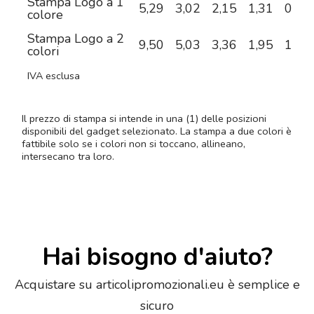
Stampa Logo a 1
5,29
3,02
2,15
1,31
0,95
colore
Stampa Logo a 2
9,50
5,03
3,36
1,95
1,28
colori
IVA esclusa
Il prezzo di stampa si intende in una (1) delle posizioni
disponibili del gadget selezionato. La stampa a due colori è
fattibile solo se i colori non si toccano, allineano,
intersecano tra loro.
Hai bisogno d'aiuto?
Acquistare su articolipromozionali.eu è semplice e
sicuro