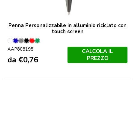
Penna Personalizzabile in alluminio riciclato con
touch screen
Bianco
Blu
Grigio
Nero
Rosso
Verde
AAP808198
CALCOLA IL
PREZZO
da
€
0,76