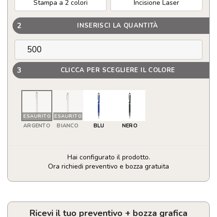
Stampa a 2 colori
Incisione Laser
2
INSERISCI LA QUANTITÀ
3
CLICCA PER SCEGLIERE IL COLORE
ESAURITO
ESAURITO
ARGENTO
BIANCO
BLU
NERO
Hai configurato il prodotto.
Ora richiedi preventivo e bozza gratuita
Penna
touch
screen
a
Ricevi il tuo preventivo + bozza grafica