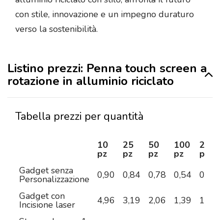
con stile, innovazione e un impegno duraturo
verso la sostenibilità.
Listino prezzi: Penna touch screen a
rotazione in alluminio riciclato
Tabella prezzi per quantità
10
25
50
100
250
pz
pz
pz
pz
pz
Gadget senza
0,90
0,84
0,78
0,54
0,50
Personalizzazione
Gadget con
4,96
3,19
2,06
1,39
1,07
Incisione laser