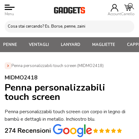
Menu
Account
Carrello
PENNE
VENTAGLI
LANYARD
MAGLIETTE
CAPPE
Penna personalizzabili touch screen (MIDMO2418)
Home
»
Penne Personalizzate con LOGO, Matite, Pastelli,
MIDMO2418
Evidenziatori
»
Penne in Legno Personalizzate
»
Penna
Penna personalizzabili
personalizzabili touch screen (MIDMO2418)
touch screen
Penna personalizzabili touch screen con corpo in legno di
bambù e dettagli in metallo. Inchiostro blu.