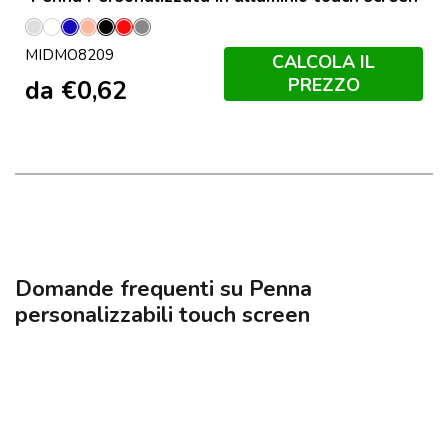
Argento
Bianco
Blu
Champagne
Nero
Rosso
Titanio
MIDMO8209
Opaco
CALCOLA IL
PREZZO
da
€
0,62
Domande frequenti su Penna
personalizzabili touch screen