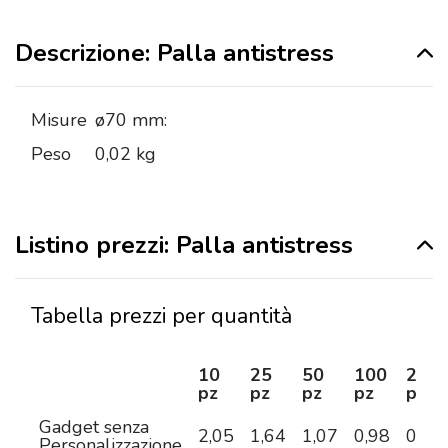
Descrizione: Palla antistress
Misure
ø70 mm:
Peso
0,02 kg
Listino prezzi: Palla antistress
Tabella prezzi per quantità
10
25
50
100
250
pz
pz
pz
pz
pz
Gadget senza
2,05
1,64
1,07
0,98
0,78
Personalizzazione