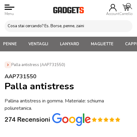
Menu
Account
Carrello
PENNE
VENTAGLI
LANYARD
MAGLIETTE
CAPPE
Palla antistress (AAP731550)
Home
»
Antistress Personalizzati
»
Palline Antistress
AAP731550
Personalizzate
»
Palla antistress (AAP731550)
Palla antistress
Pallina antistress in gomma. Materiale: schiuma
poliuretanica.