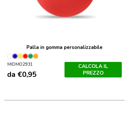
Palla in gomma personalizzabile
Bianco
Blu
Giallo
Rosso
Verde
Arancio
MIDMO2931
CALCOLA IL
PREZZO
da
€
0,95