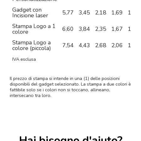
Gadget con
5,77
3,45
2,18
1,69
1,25
Incisione laser
Stampa Logo a 1
6,60
3,84
2,35
1,67
1,16
colore
Stampa Logo a
7,54
4,43
2,68
2,06
1,54
colore (piccola)
IVA esclusa
Il prezzo di stampa si intende in una (1) delle posizioni
disponibili del gadget selezionato. La stampa a due colori è
fattibile solo se i colori non si toccano, allineano,
intersecano tra loro.
Hai bisogno d'aiuto?