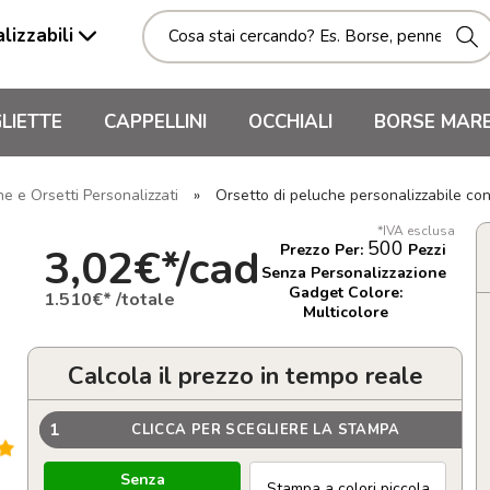
lizzabili
LIETTE
CAPPELLINI
OCCHIALI
BORSE MAR
e e Orsetti Personalizzati
»
Orsetto di peluche personalizzabile 
*IVA esclusa
500
3,02€*/cad
Prezzo Per:
Pezzi
Senza Personalizzazione
Gadget Colore:
1.510€* /totale
Multicolore
Calcola il prezzo in tempo reale
1
CLICCA PER SCEGLIERE LA STAMPA
Senza
Stampa a colori piccola