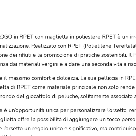
 LOGO in RPET con maglietta in poliestere RPET è un irr
nalizzazione. Realizzato con RPET (Polietilene Tereftalat
e dei rifiuti e la promozione di pratiche sostenibili. Il R
za dai materiali vergini e a dare una seconda vita a risor
re il massimo comfort e dolcezza. La sua pelliccia in RPE
scelta di RPET come materiale principale non solo rende
ondo del giocattolo di peluche, solitamente associato a
 è un’opportunità unica per personalizzare l’orsetto, r
aglietta offre la possibilità di aggiungere un tocco per
’orsetto un regalo unico e significativo, ma contribuisce