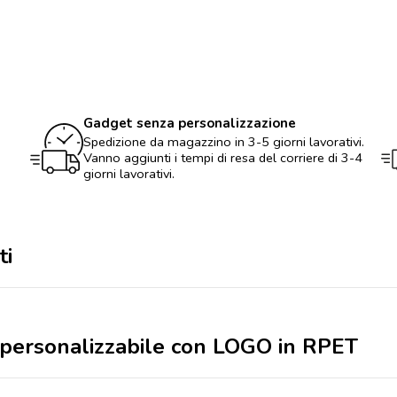
personalizzabile
con
LOGO
in
RPET
quantità
Gadget senza personalizzazione
Spedizione da magazzino in 3-5 giorni lavorativi.
Vanno aggiunti i tempi di resa del corriere di 3-4
giorni lavorativi.
ti
e personalizzabile con LOGO in RPET