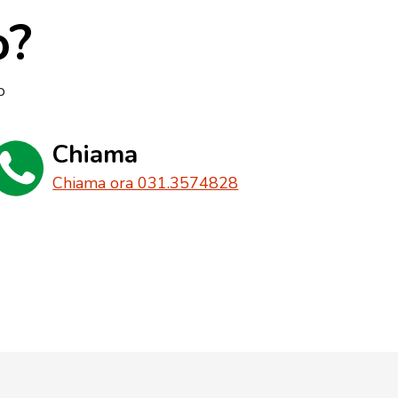
o?
o
Chiama
Chiama ora 031.3574828