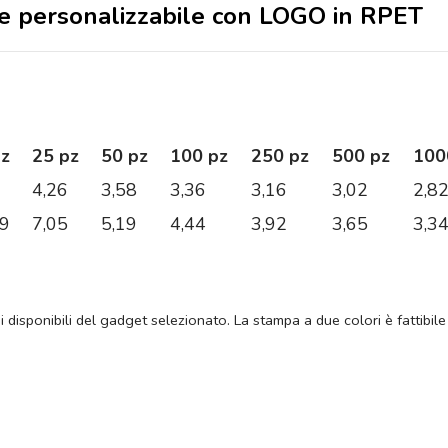
che personalizzabile con LOGO in RPET
pz
25 pz
50 pz
100 pz
250 pz
500 pz
100
4,26
3,58
3,36
3,16
3,02
2,8
09
7,05
5,19
4,44
3,92
3,65
3,3
ni disponibili del gadget selezionato. La stampa a due colori è fattibile