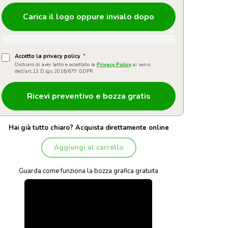
Carica il logo oppure invialo dopo
Accetto la privacy policy
*
Dichiaro di aver letto e accettato la
Privacy Policy
ai sensi
dell'art.13 D.lgs 2016/679 GDPR
Hai già tutto chiaro? Acquista direttamente online
Aggiungi al carrello
Guarda come funziona la bozza grafica gratuita