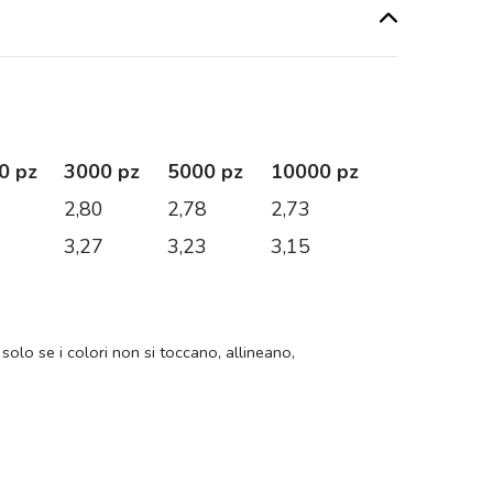
0 pz
3000 pz
5000 pz
10000 pz
2
2,80
2,78
2,73
4
3,27
3,23
3,15
 solo se i colori non si toccano, allineano,