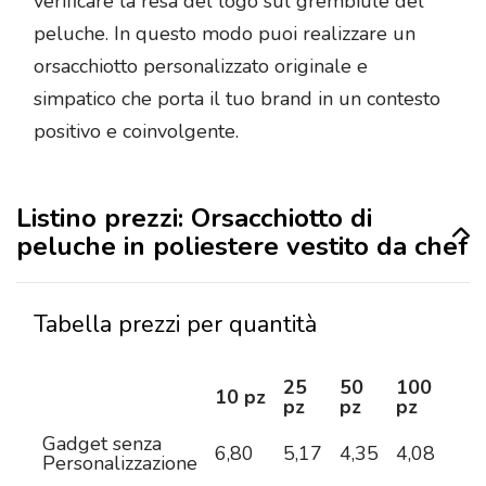
verificare la resa del logo sul grembiule del
peluche. In questo modo puoi realizzare un
orsacchiotto personalizzato originale e
simpatico che porta il tuo brand in un contesto
positivo e coinvolgente.
Listino prezzi: Orsacchiotto di
peluche in poliestere vestito da chef
Tabella prezzi per quantità
25
50
100
25
10 pz
pz
pz
pz
pz
Gadget senza
6,80
5,17
4,35
4,08
3,8
Personalizzazione