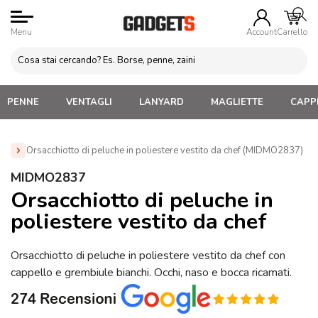
Menu
Account
Carrello
PENNE
VENTAGLI
LANYARD
MAGLIETTE
CAPPE
Orsacchiotto di peluche in poliestere vestito da chef (MIDMO2837)
Home
»
Gadget per Bambini Personalizzati
»
Peluche e
MIDMO2837
Orsetti Personalizzati
»
Orsacchiotto di peluche in poliestere
Orsacchiotto di peluche in
vestito da chef (MIDMO2837)
poliestere vestito da chef
Orsacchiotto di peluche in poliestere vestito da chef con
cappello e grembiule bianchi. Occhi, naso e bocca ricamati.