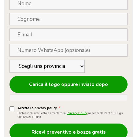
quantità
Carica il logo oppure invialo dopo
Accetto la privacy policy
*
Dichiaro di aver letto e accettato la
Privacy Policy
ai sensi dell'art.13 D.lgs
2016/679 GDPR