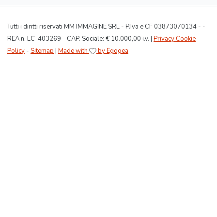
Tutti i diritti riservati MM IMMAGINE SRL - P.Iva e CF 03873070134 - -
REA n. LC-403269 - CAP. Sociale: € 10.000,00 i.v. |
Privacy Cookie
Policy
-
Sitemap
|
Made with
by Egogea