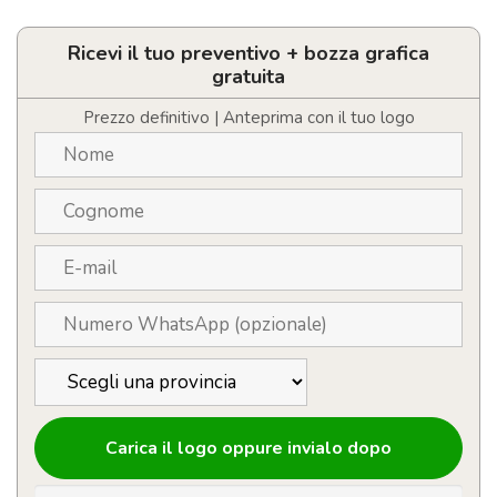
Appunti
A5
copertina
Ricevi il tuo preventivo + bozza grafica
rigida
gratuita
in
velluto
Prezzo definitivo | Anteprima con il tuo logo
quantità
Carica il logo oppure invialo dopo