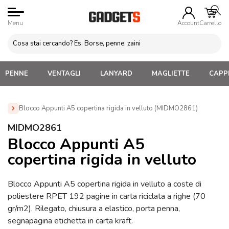
Menu
Account
Carrello
PENNE
VENTAGLI
LANYARD
MAGLIETTE
CAPPE
Blocco Appunti A5 copertina rigida in velluto (MIDMO2861)
Home
»
Gadgets Promozionali Personalizzati
»
Blocco
MIDMO2861
Appunti A5 copertina rigida in velluto (MIDMO2861)
Blocco Appunti A5
copertina rigida in velluto
Blocco Appunti A5 copertina rigida in velluto a coste di
poliestere RPET 192 pagine in carta riciclata a righe (70
gr/m2). Rilegato, chiusura a elastico, porta penna,
segnapagina etichetta in carta kraft.