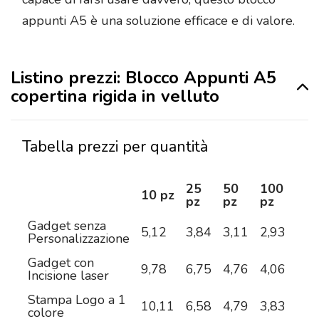
appunti A5 è una soluzione efficace e di valore.
Listino prezzi: Blocco Appunti A5
copertina rigida in velluto
Tabella prezzi per quantità
25
50
100
25
10 pz
pz
pz
pz
pz
Gadget senza
5,12
3,84
3,11
2,93
2,8
Personalizzazione
Gadget con
9,78
6,75
4,76
4,06
3,5
Incisione laser
Stampa Logo a 1
10,11
6,58
4,79
3,83
3,3
colore