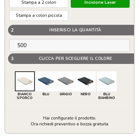
Stampa a 2 colori
Incisione Laser
Stampa a colori piccola
2
INSERISCI LA QUANTITÀ
3
CLICCA PER SCEGLIERE IL COLORE
BIANCO
BLU
GRIGIO
NERO
BLU
SPORCO
BAMBINO
Hai configurato il prodotto.
Ora richiedi preventivo e bozza gratuita
Blocco