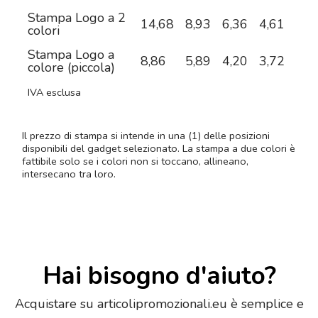
Stampa Logo a 2
14,68
8,93
6,36
4,61
3,8
colori
Stampa Logo a
8,86
5,89
4,20
3,72
3,4
colore (piccola)
IVA esclusa
Il prezzo di stampa si intende in una (1) delle posizioni
disponibili del gadget selezionato. La stampa a due colori è
fattibile solo se i colori non si toccano, allineano,
intersecano tra loro.
Hai bisogno d'aiuto?
Acquistare su articolipromozionali.eu è semplice e