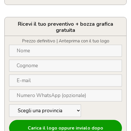
Occhiali
da
sole
personalizzati
Ricevi il tuo preventivo + bozza grafica
con
gratuita
LOGO
UV400
Prezzo definitivo | Anteprima con il tuo logo
quantità
Carica il logo oppure invialo dopo