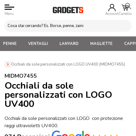
Menu
Account
Carrello
PENNE
VENTAGLI
LANYARD
MAGLIETTE
CAPPE
Occhiali da sole personalizzati con LOGO UV400 (MIDMO7455)
Home
»
Occhiali da Sole Personalizzati
»
Occhiali da sole
MIDMO7455
Personalizzati con LOGO
»
Occhiali da sole personalizzati con
Occhiali da sole
LOGO UV400 (MIDMO7455)
personalizzati con LOGO
UV400
Occhiali da sole personalizzati con LOGO con protezione
raggi ultravioletti UV400.