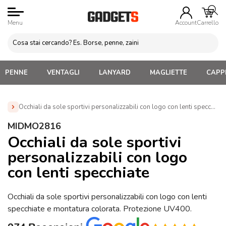
Menu
Account
Carrello
PENNE
VENTAGLI
LANYARD
MAGLIETTE
CAPPE
Occhiali da sole sportivi personalizzabili con logo con lenti specchi
Home
»
Occhiali da Sole Personalizzati
»
Occhiali da sole
MIDMO2816
Personalizzati con LOGO
»
Occhiali da sole sportivi
Occhiali da sole sportivi
personalizzabili con logo con lenti specchiate (MIDMO2816)
personalizzabili con logo
con lenti specchiate
Occhiali da sole sportivi personalizzabili con logo con lenti
specchiate e montatura colorata. Protezione UV400.