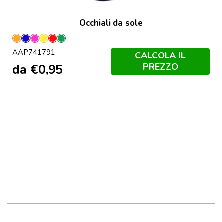
Occhiali da sole
Arancione
Blu
Fucsia
Giallo
Rosso
Verde
AAP741791
CALCOLA IL
PREZZO
da
€
0,95