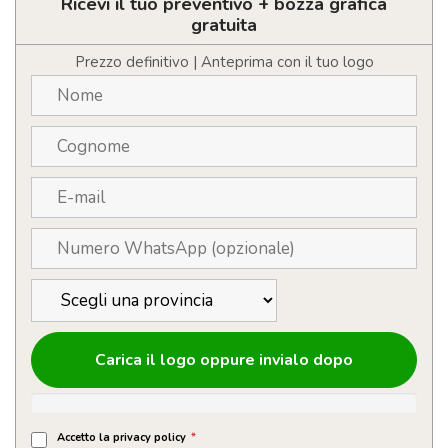
sportivi
Ricevi il tuo preventivo + bozza grafica
personalizzabili
gratuita
con
logo
Prezzo definitivo | Anteprima con il tuo logo
con
lenti
specchiate
quantità
Carica il logo oppure invialo dopo
Accetto la privacy policy
*