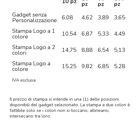
10 pz
pz
pz
pz
pz
Gadget senza
6,08
4,62
3,89
3,65
3,4
Personalizzazione
Stampa Logo a 1
10,54
6,87
5,33
4,49
3,9
colore
Stampa Logo a 2
14,75
8,88
6,54
5,13
4,2
colori
Stampa Logo a
15,25
9,82
6,85
5,28
4,5
colore
IVA esclusa
Il prezzo di stampa si intende in una (1) delle posizioni
disponibili del gadget selezionato. La stampa a due colori è
fattibile solo se i colori non si toccano, allineano,
intersecano tra loro.