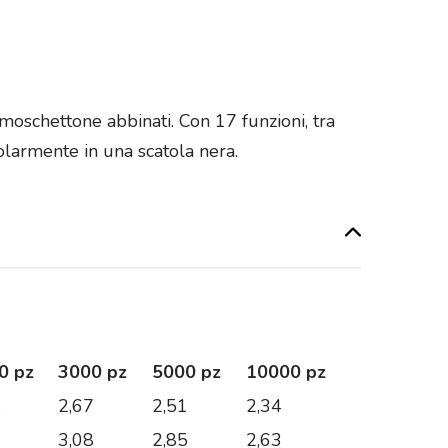
e moschettone abbinati. Con 17 funzioni, tra
golarmente in una scatola nera.
0 pz
3000 pz
5000 pz
10000 pz
4
2,67
2,51
2,34
6
3,08
2,85
2,63