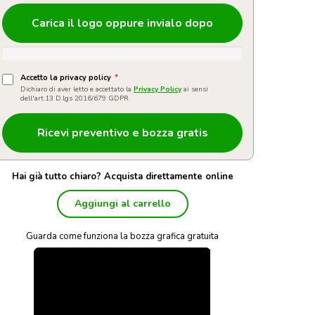
Carica il logo oppure invialo dopo
Accetto la privacy policy
*
Dichiaro di aver letto e accettato la
Privacy Policy
ai sensi
dell'art.13 D.lgs 2016/679 GDPR
Hai già tutto chiaro? Acquista direttamente online
Aggiungi al carrello
Guarda come funziona la bozza grafica gratuita