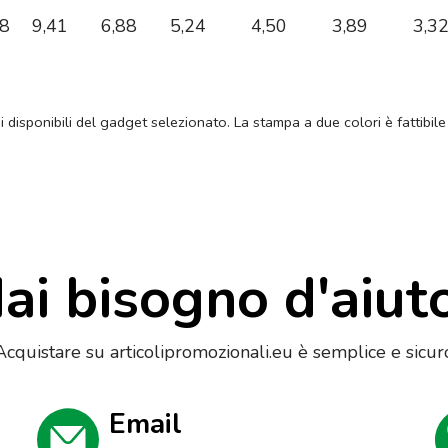
58
9,41
6,88
5,24
4,50
3,89
3,3
ni disponibili del gadget selezionato. La stampa a due colori è fattibile
ai bisogno d'aiut
Acquistare su articolipromozionali.eu è semplice e sicur
Email