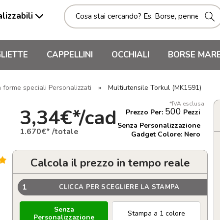
lizzabili
LIETTE
CAPPELLINI
OCCHIALI
BORSE MAR
 forme speciali Personalizzati
»
Multiutensile Torkul (MK1591)
*IVA esclusa
3,34€*/cad
500
Prezzo Per:
Pezzi
Senza Personalizzazione
1.670€* /totale
Gadget Colore: Nero
Calcola il prezzo in tempo reale
1
CLICCA PER SCEGLIERE LA STAMPA
Senza
Stampa a 1 colore
Personalizzazione