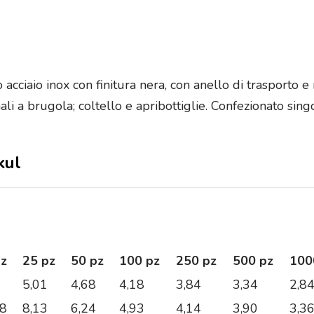
 acciaio inox con finitura nera, con anello di trasporto 
onali a brugola; coltello e apribottiglie. Confezionato sin
kul
pz
25 pz
50 pz
100 pz
250 pz
500 pz
100
5,01
4,68
4,18
3,84
3,34
2,8
28
8,13
6,24
4,93
4,14
3,90
3,3