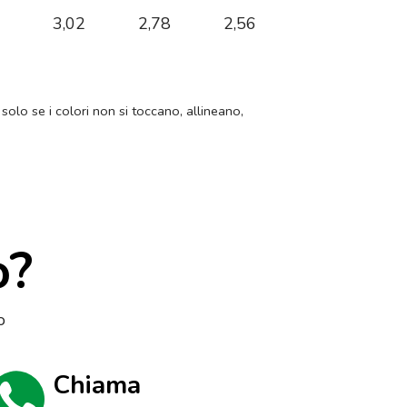
2
3,02
2,78
2,56
 solo se i colori non si toccano, allineano,
o?
o
Chiama