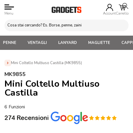
Menu
Account
Carrello
PENNE
VENTAGLI
LANYARD
MAGLIETTE
CAPPE
Mini Coltello Multiuso Castilla (MK9855)
Home
»
Attrezzi da lavoro Personalizzati
»
Coltellini
MK9855
Multifunzione Personalizzati
»
Mini Coltello Multiuso Castilla
Mini Coltello Multiuso
(MK9855)
Castilla
6 Funzioni