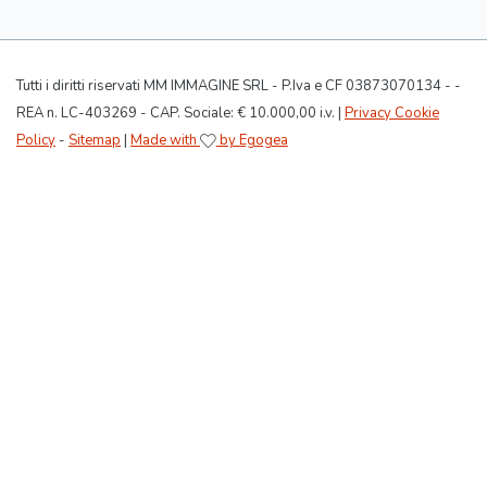
Tutti i diritti riservati MM IMMAGINE SRL - P.Iva e CF 03873070134 - -
REA n. LC-403269 - CAP. Sociale: € 10.000,00 i.v. |
Privacy Cookie
Policy
-
Sitemap
|
Made with
by Egogea