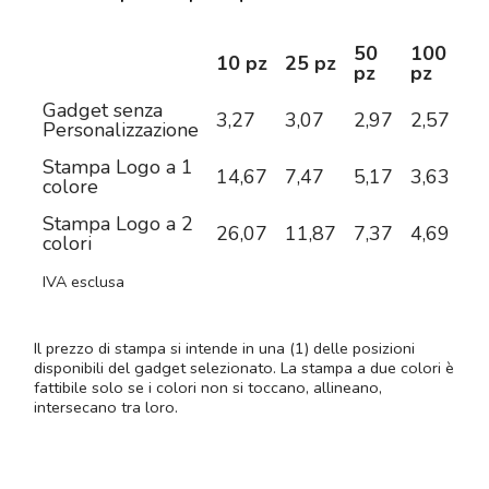
50
100
2
10 pz
25 pz
pz
pz
pz
Gadget senza
3,27
3,07
2,97
2,57
2,
Personalizzazione
Stampa Logo a 1
14,67
7,47
5,17
3,63
3,
colore
Stampa Logo a 2
26,07
11,87
7,37
4,69
3,
colori
IVA esclusa
Il prezzo di stampa si intende in una (1) delle posizioni
disponibili del gadget selezionato. La stampa a due colori è
fattibile solo se i colori non si toccano, allineano,
intersecano tra loro.