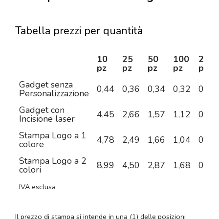
Tabella prezzi per quantità
10
25
50
100
250
pz
pz
pz
pz
pz
Gadget senza
0,44
0,36
0,34
0,32
0,20
Personalizzazione
Gadget con
4,45
2,66
1,57
1,12
0,72
Incisione laser
Stampa Logo a 1
4,78
2,49
1,66
1,04
0,60
colore
Stampa Logo a 2
8,99
4,50
2,87
1,68
0,93
colori
IVA esclusa
Il prezzo di stampa si intende in una (1) delle posizioni