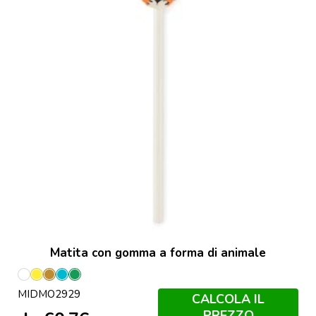
Matita con gomma a forma di animale
Bianco
Giallo
Legno
Turchese
Verde
MIDMO2929
CALCOLA IL
PREZZO