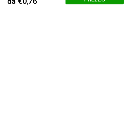
da
€
0,76