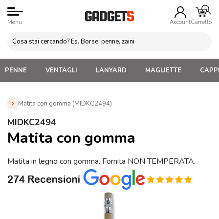
Menu
Account
Carrello
PENNE
VENTAGLI
LANYARD
MAGLIETTE
CAPPE
Matita con gomma (MIDKC2494)
Home
»
Penne Personalizzate con LOGO, Matite, Pastelli,
MIDKC2494
Evidenziatori
»
Matite Personalizzate
»
Matita con gomma
Matita con gomma
(MIDKC2494)
Matita in legno con gomma. Fornita NON TEMPERATA.