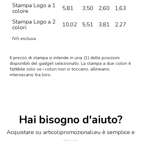
Stampa Logo a 1
5,81
3,50
2,60
1,63
1,2
colore
Stampa Logo a 2
10,02
5,51
3,81
2,27
1,5
colori
IVA esclusa
Il prezzo di stampa si intende in una (1) delle posizioni
disponibili del gadget selezionato. La stampa a due colori è
fattibile solo se i colori non si toccano, allineano,
intersecano tra loro.
Hai bisogno d'aiuto?
Acquistare su articolipromozionali.eu è semplice e