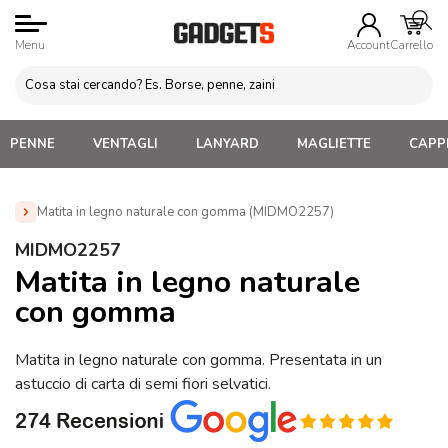
Menu
Account
Carrello
PENNE
VENTAGLI
LANYARD
MAGLIETTE
CAPPE
Matita in legno naturale con gomma (MIDMO2257)
Home
»
Penne Personalizzate con LOGO, Matite, Pastelli,
MIDMO2257
Evidenziatori
»
Matite Personalizzate
»
Matita in legno
Matita in legno naturale
naturale con gomma (MIDMO2257)
con gomma
Matita in legno naturale con gomma. Presentata in un
astuccio di carta di semi fiori selvatici.