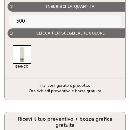
2
INSERISCI LA QUANTITÀ
3
CLICCA PER SCEGLIERE IL COLORE
BIANCO
Hai configurato il prodotto.
Ora richiedi preventivo e bozza gratuita
Matita
in
legno
naturale
Ricevi il tuo preventivo + bozza grafica
con
gratuita
gomma