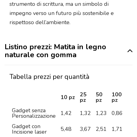
strumento di scrittura, ma un simbolo di
impegno verso un futuro più sostenibile e
rispettoso dell’ambiente.
Listino prezzi: Matita in legno
naturale con gomma
Tabella prezzi per quantità
25
50
100
25
10 pz
pz
pz
pz
pz
Gadget senza
1,42
1,32
1,23
0,86
0,7
Personalizzazione
Gadget con
5,48
3,67
2,51
1,71
1,3
Incisione laser