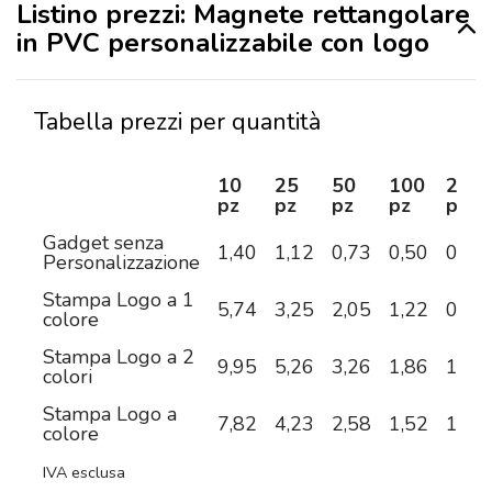
Listino prezzi: Magnete rettangolare
in PVC personalizzabile con logo
Tabella prezzi per quantità
10
25
50
100
250
pz
pz
pz
pz
pz
Gadget senza
1,40
1,12
0,73
0,50
0,48
Personalizzazione
Stampa Logo a 1
5,74
3,25
2,05
1,22
0,88
colore
Stampa Logo a 2
9,95
5,26
3,26
1,86
1,21
colori
Stampa Logo a
7,82
4,23
2,58
1,52
1,10
colore
IVA esclusa