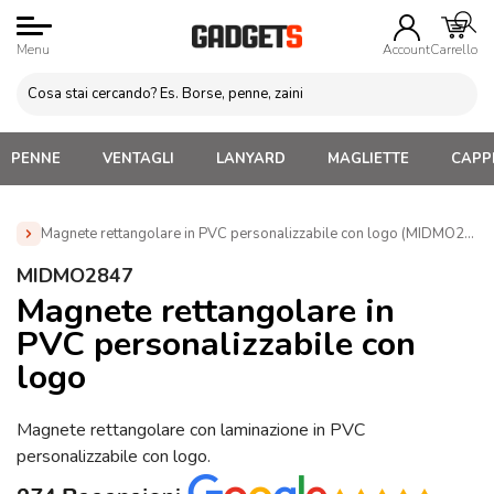
Menu
Account
Carrello
PENNE
VENTAGLI
LANYARD
MAGLIETTE
CAPPE
Magnete rettangolare in PVC personalizzabile con logo (MIDMO2847
Home
»
Magneti Frigor Personalizzati
»
Magneti Mille Forme
MIDMO2847
Personalizzati
»
Magnete rettangolare in PVC personalizzabile
Magnete rettangolare in
con logo (MIDMO2847)
PVC personalizzabile con
logo
Magnete rettangolare con laminazione in PVC
personalizzabile con logo.