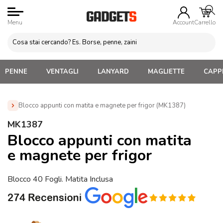
Menu
Account
Carrello
PENNE
VENTAGLI
LANYARD
MAGLIETTE
CAPPE
Blocco appunti con matita e magnete per frigor (MK1387)
Home
»
Magneti Frigor Personalizzati
»
Magneti Mille Forme
MK1387
Personalizzati
»
Blocco appunti con matita e magnete per
Blocco appunti con matita
frigor (MK1387)
e magnete per frigor
Blocco 40 Fogli. Matita Inclusa