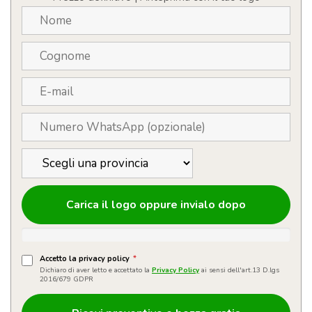
frigor
quantità
Carica il logo oppure invialo dopo
Accetto la privacy policy
*
Dichiaro di aver letto e accettato la
Privacy Policy
ai sensi dell'art.13 D.lgs
2016/679 GDPR