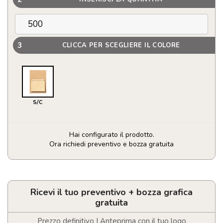
3
CLICCA PER SCEGLIERE IL COLORE
S/C
Hai configurato il prodotto.
Ora richiedi preventivo e bozza gratuita
Blocco
appunti
con
matita
Ricevi il tuo preventivo + bozza grafica
e
gratuita
magnete
per
Prezzo definitivo | Anteprima con il tuo logo