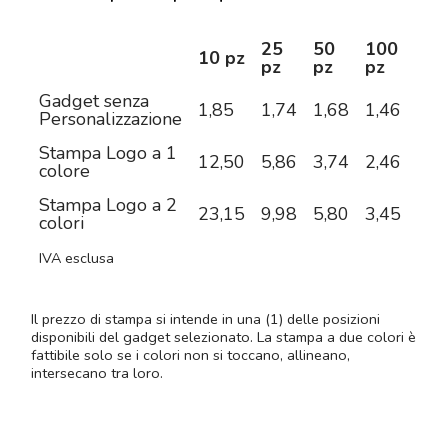
25
50
100
25
10 pz
pz
pz
pz
pz
Gadget senza
1,85
1,74
1,68
1,46
1,4
Personalizzazione
Stampa Logo a 1
12,50
5,86
3,74
2,46
1,9
colore
Stampa Logo a 2
23,15
9,98
5,80
3,45
2,3
colori
IVA esclusa
Il prezzo di stampa si intende in una (1) delle posizioni
disponibili del gadget selezionato. La stampa a due colori è
fattibile solo se i colori non si toccano, allineano,
intersecano tra loro.