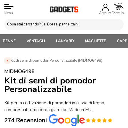
Menu
Account
Carrello
PENNE
VENTAGLI
LANYARD
MAGLIETTE
CAPPE
Kit di semi di pomodor Personalizzabile (MIDMO6498)
Home
»
Gadget per Casa e Giardino
»
Articoli da
MIDMO6498
Giardinaggio
»
Kit di semi di pomodor Personalizzabile
Kit di semi di pomodor
(MIDMO6498)
Personalizzabile
Kit per la coltivazione di pomodori in cassa di legno,
compreso il terriccio da giardino. Made in EU.