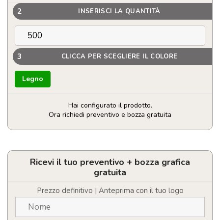
2
INSERISCI LA QUANTITÀ
3
CLICCA PER SCEGLIERE IL COLORE
Legno
Hai configurato il prodotto.
Ora richiedi preventivo e bozza gratuita
Kit
di
semi
di
Ricevi il tuo preventivo + bozza grafica
pomodor
gratuita
Personalizzabile
quantità
Prezzo definitivo | Anteprima con il tuo logo