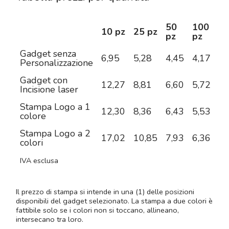
50
100
2
10 pz
25 pz
pz
pz
pz
Gadget senza
6,95
5,28
4,45
4,17
3,
Personalizzazione
Gadget con
12,27
8,81
6,60
5,72
4,
Incisione laser
Stampa Logo a 1
12,30
8,36
6,43
5,53
4,
colore
Stampa Logo a 2
17,02
10,85
7,93
6,36
5,
colori
IVA esclusa
Il prezzo di stampa si intende in una (1) delle posizioni
disponibili del gadget selezionato. La stampa a due colori è
fattibile solo se i colori non si toccano, allineano,
intersecano tra loro.