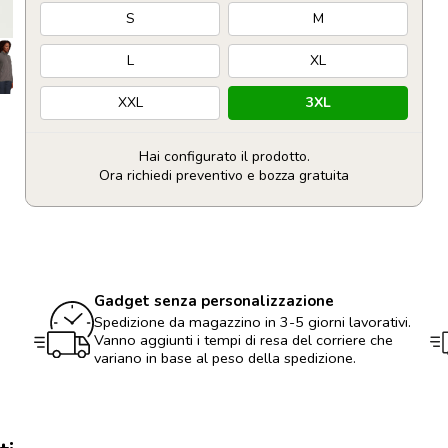
S
M
L
XL
XXL
3XL
Hai configurato il prodotto.
Ora richiedi preventivo e bozza gratuita
Giacca
da
donna
in
poliestere
Gadget senza personalizzazione
riciclato
280g
Spedizione da magazzino in 3-5 giorni lavorativi.
personalizzabile
Vanno aggiunti i tempi di resa del corriere che
con
variano in base al peso della spedizione.
logo
quantità