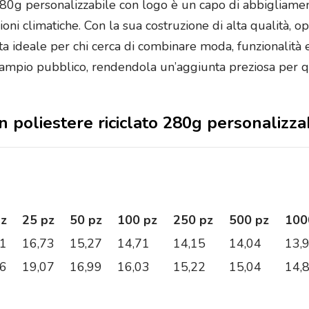
 280g personalizzabile con logo è un capo di abbigliamen
ioni climatiche. Con la sua costruzione di alta qualità, 
lta ideale per chi cerca di combinare moda, funzionalità
a un ampio pubblico, rendendola un’aggiunta preziosa per 
in poliestere riciclato 280g personalizz
pz
25 pz
50 pz
100 pz
250 pz
500 pz
100
41
16,73
15,27
14,71
14,15
14,04
13,
46
19,07
16,99
16,03
15,22
15,04
14,