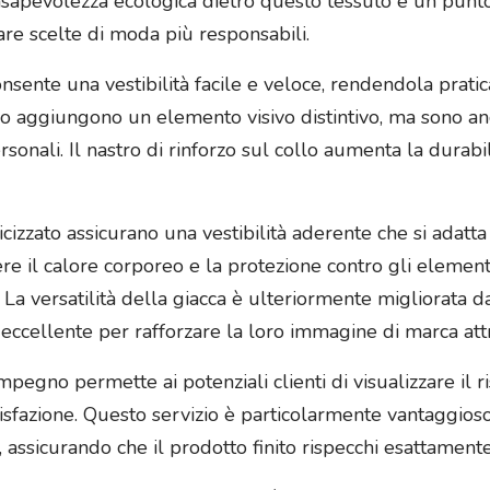
apevolezza ecologica dietro questo tessuto è un punto d
are scelte di moda più responsabili.
nsente una vestibilità facile e veloce, rendendola pratica
 solo aggiungono un elemento visivo distintivo, ma sono 
sonali. Il nastro di rinforzo sul collo aumenta la durabili
icizzato assicurano una vestibilità aderente che si adatt
e il calore corporeo e la protezione contro gli elementi
. La versatilità della giacca è ulteriormente migliorata d
 eccellente per rafforzare la loro immagine di marca at
mpegno permette ai potenziali clienti di visualizzare il 
isfazione. Questo servizio è particolarmente vantaggios
 assicurando che il prodotto finito rispecchi esattamente