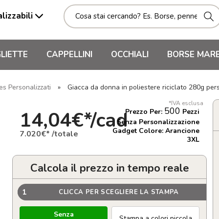
lizzabili
LIETTE
CAPPELLINI
OCCHIALI
BORSE MAR
es Personalizzati
»
Giacca da donna in poliestere riciclato 280g pe
*IVA esclusa
500
14,04€*/cad
Prezzo Per:
Pezzi
Senza Personalizzazione
Gadget Colore: Arancione
7.020€* /totale
3XL
Calcola il prezzo in tempo reale
1
CLICCA PER SCEGLIERE LA STAMPA
Senza
Stampa a colori piccola