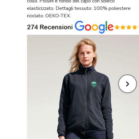
collo. Polsini e fondo del capo con sbieco
elasticizzato. Dettagli tessuto: 100% poliestere
riciclato. OEKO-TEX.