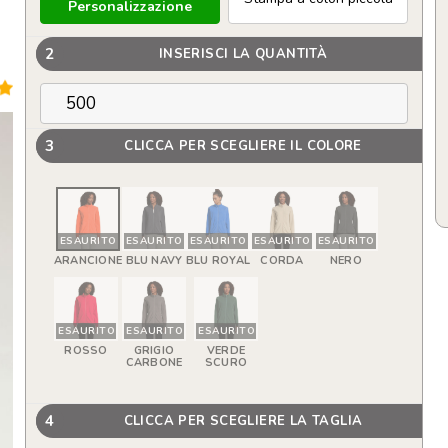
Personalizzazione
2
INSERISCI LA QUANTITÀ
3
CLICCA PER SCEGLIERE IL COLORE
ESAURITO
ESAURITO
ESAURITO
ESAURITO
ESAURITO
ARANCIONE
BLU NAVY
BLU ROYAL
CORDA
NERO
ESAURITO
ESAURITO
ESAURITO
ROSSO
GRIGIO
VERDE
CARBONE
SCURO
4
CLICCA PER SCEGLIERE LA TAGLIA