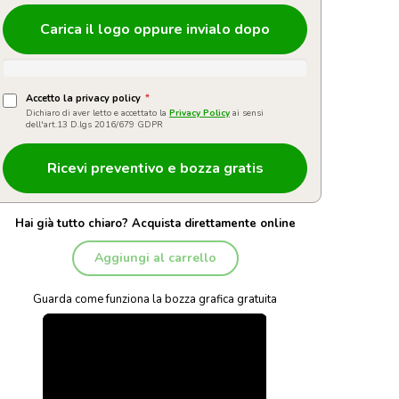
Carica il logo oppure invialo dopo
Accetto la privacy policy
*
Dichiaro di aver letto e accettato la
Privacy Policy
ai sensi
dell'art.13 D.lgs 2016/679 GDPR
Hai già tutto chiaro? Acquista direttamente online
Aggiungi al carrello
Guarda come funziona la bozza grafica gratuita