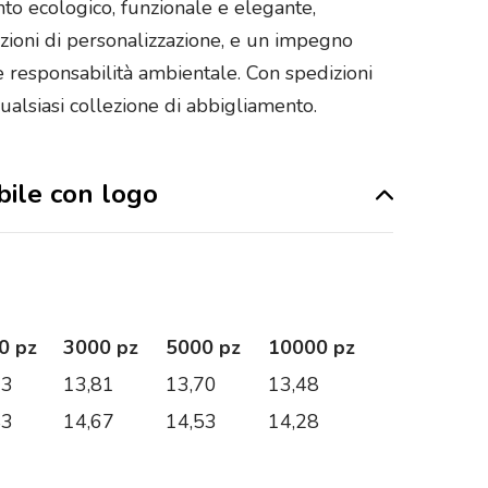
to ecologico, funzionale e elegante,
opzioni di personalizzazione, e un impegno
 e responsabilità ambientale. Con spedizioni
qualsiasi collezione di abbigliamento.
abile con logo
0 pz
3000 pz
5000 pz
10000 pz
93
13,81
13,70
13,48
83
14,67
14,53
14,28