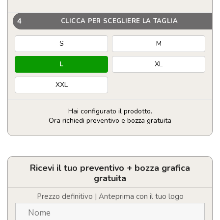
4
CLICCA PER SCEGLIERE LA TAGLIA
S
M
L
XL
XXL
Hai configurato il prodotto.
Ora richiedi preventivo e bozza gratuita
Gilet
personalizzabile
con
logo
Ricevi il tuo preventivo + bozza grafica
impermeabile
gratuita
e
traspirante
Prezzo definitivo | Anteprima con il tuo logo
quantità