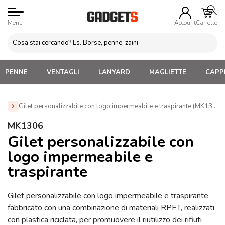
Menu
Account
Carrello
PENNE
VENTAGLI
LANYARD
MAGLIETTE
CAPPE
Gilet personalizzabile con logo impermeabile e traspirante (MK1306)
Home
»
Abbigliamento Personalizzato
»
Felpe e Piles
MK1306
Personalizzati
»
Gilet personalizzabile con logo impermeabile e
Gilet personalizzabile con
traspirante (MK1306)
logo impermeabile e
traspirante
Gilet personalizzabile con logo impermeabile e traspirante
fabbricato con una combinazione di materiali RPET, realizzati
con plastica riciclata, per promuovere il riutilizzo dei rifiuti