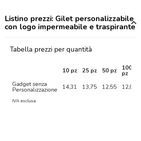
Listino prezzi: Gilet personalizzabile
con logo impermeabile e traspirante
Tabella prezzi per quantità
100
10 pz
25 pz
50 pz
pz
Gadget senza
14,31
13,75
12,55
12,09
Personalizzazione
IVA esclusa