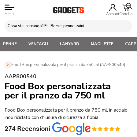
Menu
Account
Carrello
PENNE
VENTAGLI
LANYARD
MAGLIETTE
CAPPE
Food Box personalizzata per il pranzo da 750 ml (AAP800540)
Home
»
Gadget Cucina
»
Food Box e Porta Pranzo
»
AAP800540
Food Box personalizzata per il pranzo da 750 ml (AAP800540)
Food Box personalizzata
per il pranzo da 750 ml
Food Box personalizzata per il pranzo da 750 ml, in acciaio
inox riciclato con chiusura di sicurezza a fibbia.