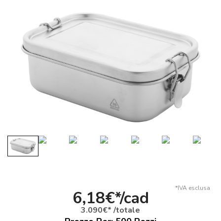
*IVA esclusa
6,18€*/cad
3.090€* /totale