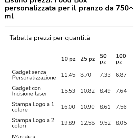
personalizzata per il pranzo da 750
ml
Tabella prezzi per quantità
50
100
2
10 pz
25 pz
pz
pz
pz
Gadget senza
11,45
8,70
7,33
6,87
6,
Personalizzazione
Gadget con
15,53
10,82
8,49
7,64
7,
Incisione laser
Stampa Logo a 1
16,00
10,90
8,61
7,56
6,
colore
Stampa Logo a 2
19,89
12,58
9,52
8,05
7,
colori
IVA esclusa