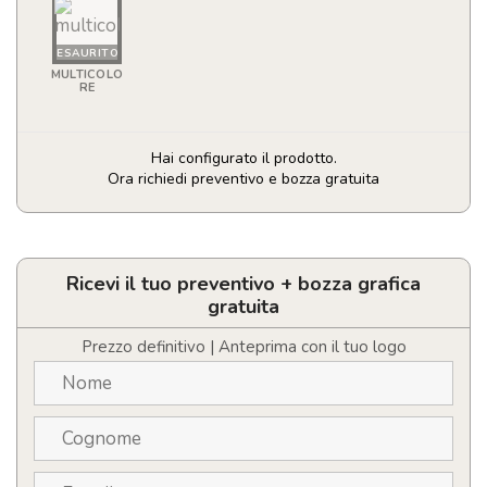
ESAURITO
MULTICOLO
RE
Hai configurato il prodotto.
Ora richiedi preventivo e bozza gratuita
Food
Box
personalizzata
per
Ricevi il tuo preventivo + bozza grafica
il
gratuita
pranzo
da
Prezzo definitivo | Anteprima con il tuo logo
750
ml
quantità