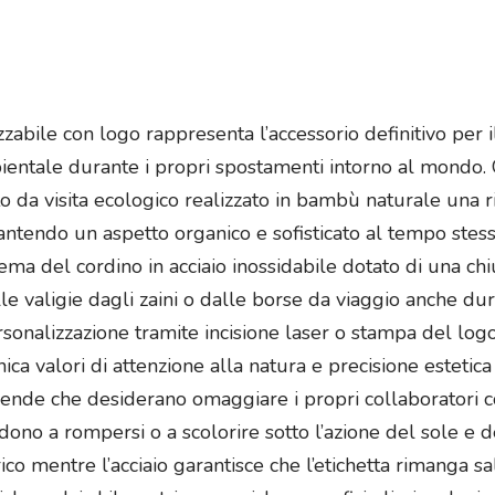
zzabile con logo rappresenta l’accessorio definitivo per
 ambientale durante i propri spostamenti intorno al mond
to da visita ecologico realizzato in bambù naturale una r
rantendo un aspetto organico e sofisticato al tempo stes
ma del cordino in acciaio inossidabile dotato di una chi
le valigie dagli zaini o dalle borse da viaggio anche du
personalizzazione tramite incisione laser o stampa del l
ca valori di attenzione alla natura e precisione estetic
iende che desiderano omaggiare i propri collaboratori co
endono a rompersi o a scolorire sotto l’azione del sole 
ico mentre l’acciaio garantisce che l’etichetta rimanga 