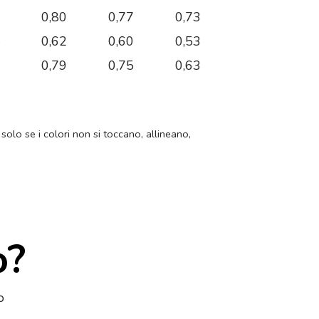
0
0,80
0,77
0,73
4
0,62
0,60
0,53
6
0,79
0,75
0,63
 solo se i colori non si toccano, allineano,
o?
o