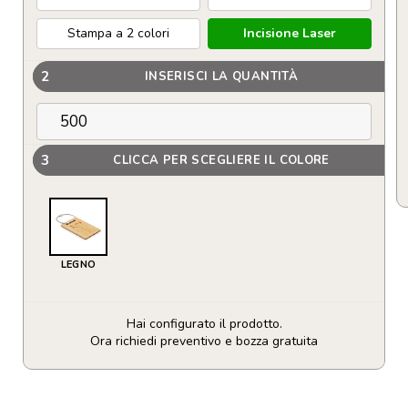
Stampa a 2 colori
Incisione Laser
2
INSERISCI LA QUANTITÀ
3
CLICCA PER SCEGLIERE IL COLORE
LEGNO
Hai configurato il prodotto.
Ora richiedi preventivo e bozza gratuita
Etichetta
per