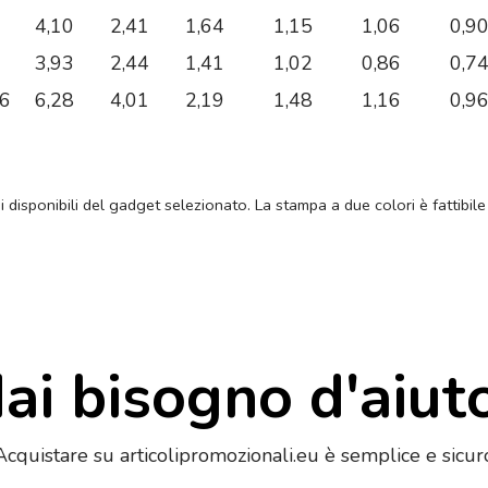
4,10
2,41
1,64
1,15
1,06
0,9
3,93
2,44
1,41
1,02
0,86
0,7
06
6,28
4,01
2,19
1,48
1,16
0,9
ni disponibili del gadget selezionato. La stampa a due colori è fattibile
ai bisogno d'aiut
Acquistare su articolipromozionali.eu è semplice e sicur