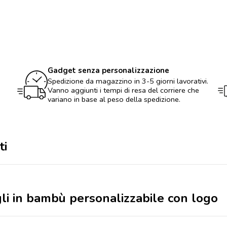
bagagli
in
bambù
personalizzabile
con
logo
quantità
Gadget senza personalizzazione
Spedizione da magazzino in 3-5 giorni lavorativi.
Vanno aggiunti i tempi di resa del corriere che
variano in base al peso della spedizione.
ti
gli in bambù personalizzabile con logo