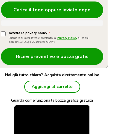
Carica il logo oppure invialo dopo
Accetto la privacy policy
*
Dichiaro di aver letto e accettato la
Privacy Policy
ai sensi
dell'art.13 D.lgs 2016/679 GDPR
Hai già tutto chiaro? Acquista direttamente online
Aggiungi al carrello
Guarda come funziona la bozza grafica gratuita