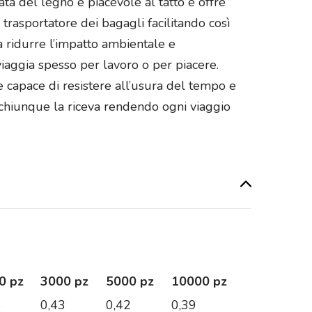
ata del legno è piacevole al tatto e offre
trasportatore dei bagagli facilitando così
ca ridurre l’impatto ambientale e
viaggia spesso per lavoro o per piacere.
 capace di resistere all’usura del tempo e
 chiunque la riceva rendendo ogni viaggio
o
0 pz
3000 pz
5000 pz
10000 pz
8
0,43
0,42
0,39