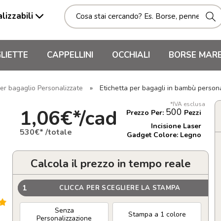
lizzabili
LIETTE
CAPPELLINI
OCCHIALI
BORSE MAR
per bagaglio Personalizzate
»
Etichetta per bagagli in bambù person
*IVA esclusa
1,06€*/cad
500
Prezzo Per:
Pezzi
Incisione Laser
530€* /totale
Gadget Colore: Legno
Calcola il prezzo in tempo reale
1
CLICCA PER SCEGLIERE LA STAMPA
Senza
Stampa a 1 colore
Personalizzazione