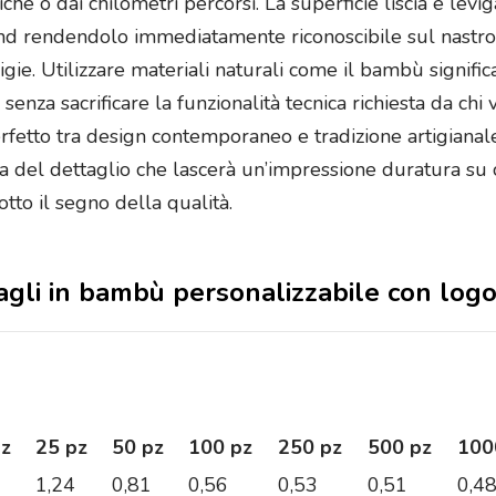
e o dai chilometri percorsi. La superficie liscia e levig
and rendendolo immediatamente riconoscibile sul nastro 
igie. Utilizzare materiali naturali come il bambù signifi
a sacrificare la funzionalità tecnica richiesta da chi 
etto tra design contemporaneo e tradizione artigianale
ura del dettaglio che lascerà un’impressione duratura su
tto il segno della qualità.
gagli in bambù personalizzabile con log
pz
25 pz
50 pz
100 pz
250 pz
500 pz
100
1,24
0,81
0,56
0,53
0,51
0,4