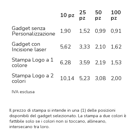
25
50
100
25
10 pz
pz
pz
pz
pz
Gadget senza
1,90
1,52
0,99
0,91
0,7
Personalizzazione
Gadget con
5,62
3,33
2,10
1,62
1,1
Incisione laser
Stampa Logo a 1
6,28
3,59
2,19
1,53
1,0
colore
Stampa Logo a 2
10,14
5,23
3,08
2,00
1,2
colori
IVA esclusa
Il prezzo di stampa si intende in una (1) delle posizioni
disponibili del gadget selezionato. La stampa a due colori è
fattibile solo se i colori non si toccano, allineano,
intersecano tra loro.