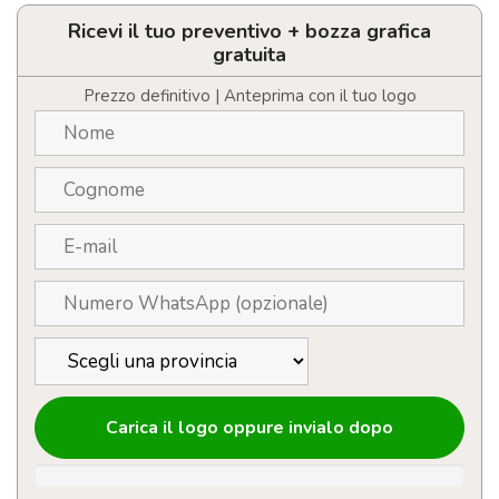
webcam
in
Ricevi il tuo preventivo + bozza grafica
legno
gratuita
personalizzabile
con
Prezzo definitivo | Anteprima con il tuo logo
logo
quantità
Carica il logo oppure invialo dopo