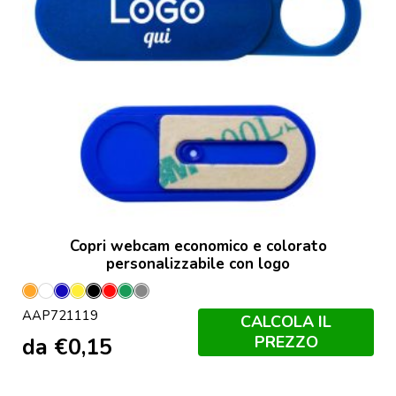
Copri webcam economico e colorato
personalizzabile con logo
Arancione
Bianco
Blu
Giallo
Nero
Rosso
Verde
Grigio
AAP721119
CALCOLA IL
PREZZO
da
€
0,15