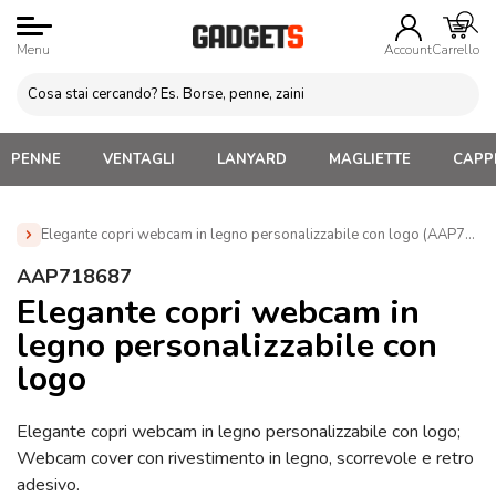
Menu
Account
Carrello
PENNE
VENTAGLI
LANYARD
MAGLIETTE
CAPPE
Elegante copri webcam in legno personalizzabile con logo (AAP7186
Home
»
Gadget Tecnologici Personalizzati
»
Copri Webcam
AAP718687
con Logo
»
Elegante copri webcam in legno personalizzabile
Elegante copri webcam in
con logo (AAP718687)
legno personalizzabile con
logo
Elegante copri webcam in legno personalizzabile con logo;
Webcam cover con rivestimento in legno, scorrevole e retro
adesivo.