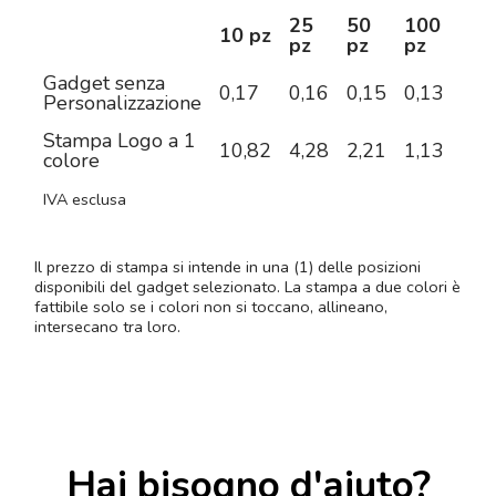
25
50
100
25
10 pz
pz
pz
pz
pz
Gadget senza
0,17
0,16
0,15
0,13
0,1
Personalizzazione
Stampa Logo a 1
10,82
4,28
2,21
1,13
0,6
colore
IVA esclusa
Il prezzo di stampa si intende in una (1) delle posizioni
disponibili del gadget selezionato. La stampa a due colori è
fattibile solo se i colori non si toccano, allineano,
intersecano tra loro.
Hai bisogno d'aiuto?