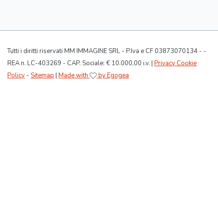
Tutti i diritti riservati MM IMMAGINE SRL - P.Iva e CF 03873070134 - -
REA n. LC-403269 - CAP. Sociale: € 10.000,00 i.v. |
Privacy Cookie
Policy
-
Sitemap
|
Made with
by Egogea