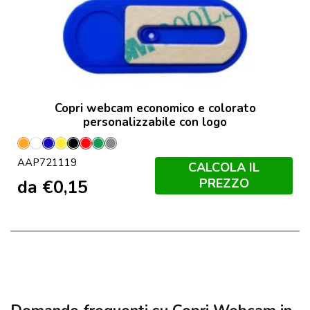
Copri webcam economico e colorato
personalizzabile con logo
Arancione
Bianco
Blu
Giallo
Nero
Rosso
Verde
Grigio
AAP721119
CALCOLA IL
PREZZO
da
€
0,15