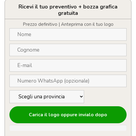
in
carta
Ricevi il tuo preventivo + bozza grafica
riciclata
gratuita
personalizzabile
con
Prezzo definitivo | Anteprima con il tuo logo
logo
quantità
Carica il logo oppure invialo dopo