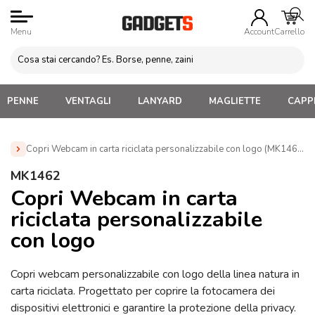
Menu
Account
Carrello
PENNE
VENTAGLI
LANYARD
MAGLIETTE
CAPPE
Copri Webcam in carta riciclata personalizzabile con logo (MK1462)
Home
»
Gadget Tecnologici Personalizzati
»
Copri Webcam
MK1462
con Logo
»
Copri Webcam in carta riciclata personalizzabile
Copri Webcam in carta
con logo (MK1462)
riciclata personalizzabile
con logo
Copri webcam personalizzabile con logo della linea natura in
carta riciclata. Progettato per coprire la fotocamera dei
dispositivi elettronici e garantire la protezione della privacy.