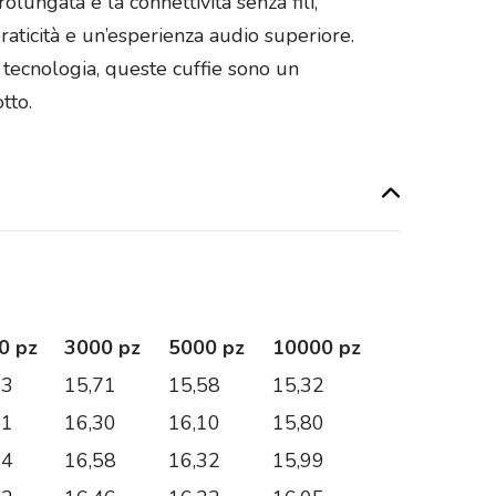
lungata e la connettività senza fili,
raticità e un’esperienza audio superiore.
tecnologia, queste cuffie sono un
tto.
0 pz
3000 pz
5000 pz
10000 pz
83
15,71
15,58
15,32
51
16,30
16,10
15,80
84
16,58
16,32
15,99