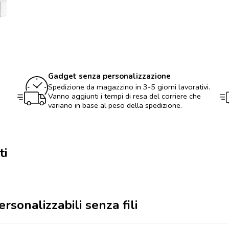
personalizzabili
senza
fili
quantità
Gadget senza personalizzazione
Spedizione da magazzino in 3-5 giorni lavorativi.
Vanno aggiunti i tempi di resa del corriere che
variano in base al peso della spedizione.
ti
rsonalizzabili senza fili