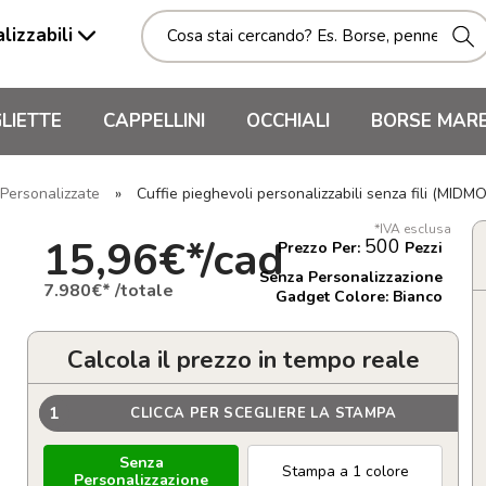
lizzabili
LIETTE
CAPPELLINI
OCCHIALI
BORSE MAR
 Personalizzate
»
Cuffie pieghevoli personalizzabili senza fili (MIDM
*IVA esclusa
15,96€*/cad
500
Prezzo Per:
Pezzi
Senza Personalizzazione
7.980€* /totale
Gadget Colore: Bianco
Calcola il prezzo in tempo reale
1
CLICCA PER SCEGLIERE LA STAMPA
Senza
Stampa a 1 colore
Personalizzazione