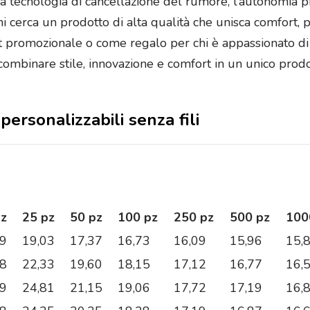
a tecnologia di cancellazione del rumore, l’autonomia pro
 cerca un prodotto di alta qualità che unisca comfort, p
t promozionale o come regalo per chi è appassionato di 
combinare stile, innovazione e comfort in un unico prodo
 personalizzabili senza fili
pz
25 pz
50 pz
100 pz
250 pz
500 pz
100
79
19,03
17,37
16,73
16,09
15,96
15,
38
22,33
19,60
18,15
17,12
16,77
16,
09
24,81
21,15
19,06
17,72
17,19
16,