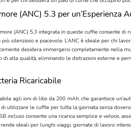
ori e per chi desidera un paio di cuffie che occupino poc
umore (ANC) 5.3 per un’Esperienza 
umore (ANC) 5.3 integrata in queste cuffie consente di r
più silenzioso e piacevole. L’ANC è ideale per chi lavor
licemente desidera immergersi completamente nella musi
o di alta qualità, eliminando le distrazioni esterne e 
eria Ricaricabile
cabile agli ioni di litio da 200 mAh, che garantisce un’a
i utilizzare le cuffie per tutta la giornata senza dovers
USB incluso consente una ricarica semplice e veloce, ass
 rende ideali per lunghi viaggi, giornate di lavoro intens