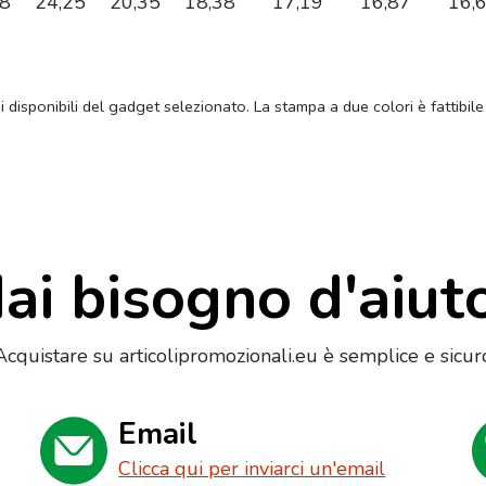
98
24,25
20,35
18,38
17,19
16,87
16,
ni disponibili del gadget selezionato. La stampa a due colori è fattibile
ai bisogno d'aiut
Acquistare su articolipromozionali.eu è semplice e sicur
Email
Clicca qui per inviarci un'email