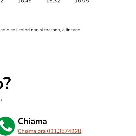
62
16,46
16,32
16,05
 solo se i colori non si toccano, allineano,
o?
o
Chiama
Chiama ora 031.3574828