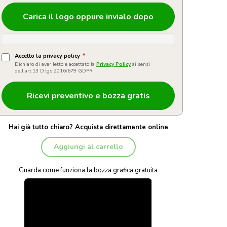
Carica il logo oppure invialo dopo
Accetto la privacy policy
*
Dichiaro di aver letto e accettato la
Privacy Policy
ai sensi
dell'art.13 D.lgs 2016/679 GDPR
Hai già tutto chiaro? Acquista direttamente online
Aggiungi al carrello
Guarda come funziona la bozza grafica gratuita