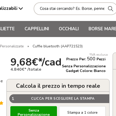
lizzabili
LIETTE
CAPPELLINI
OCCHIALI
BORSE MAR
 Personalizzate
»
Cuffie bluetooth (AAP721523)
*IVA esclusa
9,68€*/cad
500
Prezzo Per:
Pezzi
Senza Personalizzazione
4.840€* /totale
Gadget Colore: Bianco
 e
Calcola il prezzo in tempo reale
1
CLICCA PER SCEGLIERE LA STAMPA
Senza
Stampa a 1 colore
Personalizzazione