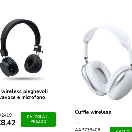
e wireless pieghevoli
ivavoce e microfono
Cuffie wireless
O2419
CALCOLA IL
€
8,42
PREZZO
Bianco
AAP733408
CALCOLA