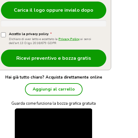
Carica il logo oppure invialo dopo
Accetto la privacy policy
*
Dichiaro di aver letto e accettato la
Privacy Policy
ai sensi
dell'art.13 D.lgs 2016/679 GDPR
Hai già tutto chiaro? Acquista direttamente online
Aggiungi al carrello
Guarda come funziona la bozza grafica gratuita