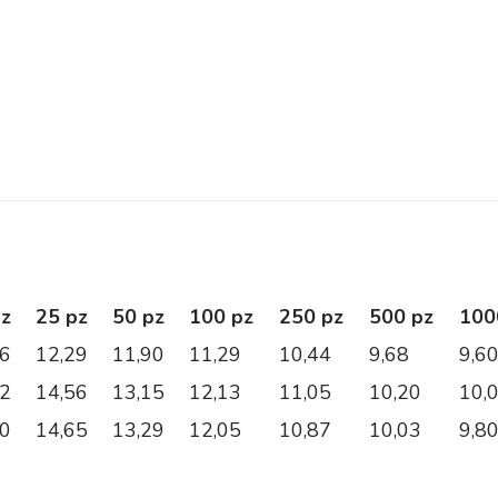
pz
25 pz
50 pz
100 pz
250 pz
500 pz
100
36
12,29
11,90
11,29
10,44
9,68
9,6
62
14,56
13,15
12,13
11,05
10,20
10,
10
14,65
13,29
12,05
10,87
10,03
9,8