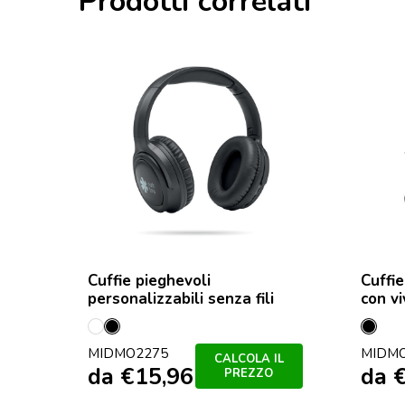
Prodotti correlati
Cuffie pieghevoli
Cuffi
personalizzabili senza fili
con v
Bianco
Nero
Nero
MIDMO2275
MIDM
CALCOLA IL
da
€
15,96
da
PREZZO